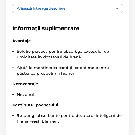
calităților gustative ale hranei. Disponibile într-un
pachet cu 5 bucăți.
Afișează întreaga descriere
Specificațiile tehnice pot fi modificate fără o notificare
expresă. Imaginile au doar caracter ilustrativ.
Informații suplimentare
Avantaje
Soluție practică pentru absorbția excesului de
umiditate în dozatorul de hrană
Ajută la menținerea condițiilor optime pentru
păstrarea prospețimii hranei
Dezavantaje
Niciunul
Conținutul pachetului
5 x pungi absorbante pentru dozatorul inteligent de
hrană Fresh Element