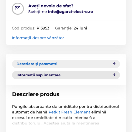
Aveți nevoie de sfat?
Scrieți-ne
info@zgarzi-electro.ro
Cod produs:
P13953
Garanție:
24 luni
Informații despre vânzător
Descriere și parametri
Informații suplimentare
Descriere produs
Pungile absorbante de umiditate pentru distribuitorul
automat de hrană
Petkit Fresh Element
elimină
excesul de umiditate din cutia interioară a
distribuitorului. Acestea ajută la menținerea
condițiilor optime pentru păstrarea prospețimii și a