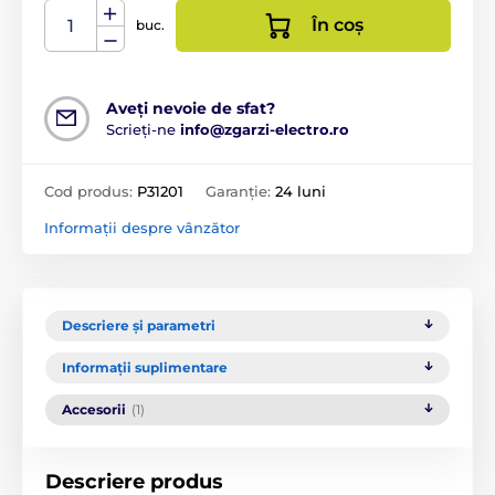
În coș
buc.
Aveți nevoie de sfat?
Scrieți-ne
info@zgarzi-electro.ro
Cod produs:
P31201
Garanție:
24 luni
Informații despre vânzător
Descriere și parametri
Informații suplimentare
Accesorii
(1)
Descriere produs