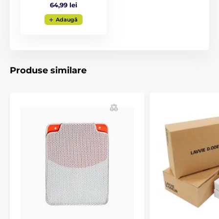
64,99 lei
Lumină albă
- indică modul activ al dispozitivului.
Adaugă
Specificațiile tehnice pot fi modificate fără o notificare
expresă. Imaginile au doar caracter ilustrativ.
Produsul este inclus în categoria
Produse similare
Accesorii
Accesorii pentru toaletă
% Accesorii