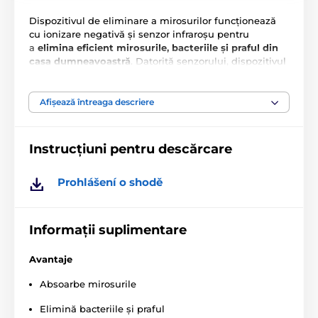
Dispozitivul de eliminare a mirosurilor funcționează
cu ionizare negativă și senzor infraroșu pentru
a
elimina eficient mirosurile, bacteriile și praful din
casa dumneavoastră
. Datorită senzorului, dispozitivul
funcționează doar atunci când animalul de companie
este în apropiere.
Afișează întreaga descriere
Petkit Pura Air este potrivit pentru mirosurile generate
de pisici și câini. Cu acest dispozitiv, veți elimina
definitiv mirosurile neplăcute ale litierei pentru pisici.
Instrucțiuni pentru descărcare
Prohlášení o shodě
Informații suplimentare
Avantaje
Absoarbe mirosurile
Elimină bacteriile și praful