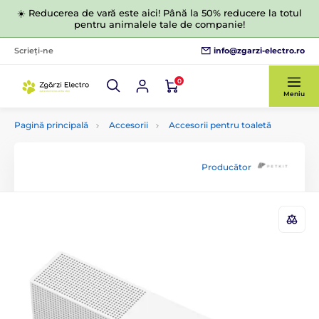
☀️ Reducerea de vară este aici! Până la 50% reducere la totul
pentru animalele tale de companie!
info@zgarzi-electro.ro
Scrieți-ne
0
Meniu
Pagină principală
Accesorii
Accesorii pentru toaletă
Producător