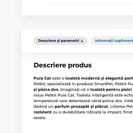
Descriere și parametri
Informații suplimen
Descriere produs
Pura Cat
este o
toaletă modernă și elegantă pent
Petkit, specializată în produse SmartPet. Petkit P
și pisica dvs.
Imaginați-vă o
toaletă pentru pisici
noua Petkit Pura Cat. Toaleta inteligentă este ech
temperatură care detectează când pisica dvs. intră 
lăsând un
parfum proaspăt și plăcut
. Litierea Pe
rezistent
cu o durabilitate ridicată la impact, fiind 
rasele.