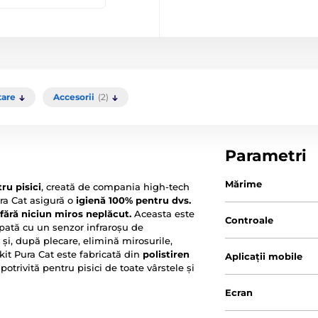
tare
Accesorii
(2)
Parametri
Mărime
ru pisici
, creată de compania high-tech
ura Cat asigură o
igienă 100% pentru dvs.
 fără niciun miros neplăcut.
Aceasta este
Controale
ipată cu un senzor infraroșu de
și, după plecare, elimină mirosurile,
tkit Pura Cat este fabricată din
polistiren
Aplicații mobile
potrivită pentru pisici de toate vârstele și
Ecran