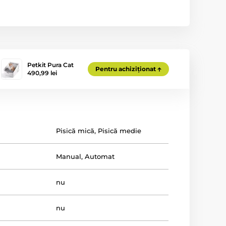
Petkit Pura Cat
Pentru achiziționat
490,99 lei
Pisică mică
,
Pisică medie
Manual
,
Automat
nu
nu