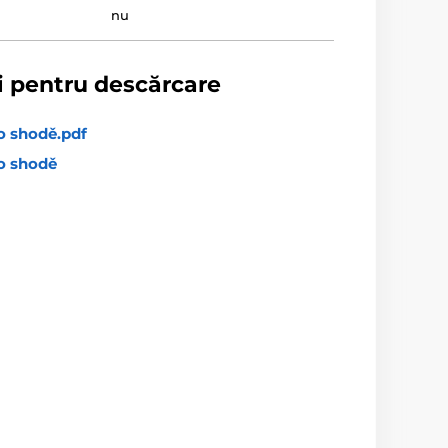
nu
i pentru descărcare
o shodě.pdf
o shodě