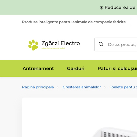
☀️ Reducerea de v
Produse inteligente pentru animale de companie fericite
De ex. produs,
Antrenament
Garduri
Paturi și culcușu
Pagină principală
Creșterea animalelor
Toalete pentu câ