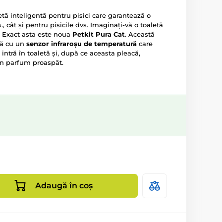
etă inteligentă pentru pisici care garantează o
, cât și pentru pisicile dvs. Imaginați-vă o toaletă
 Exact asta este noua
Petkit Pura Cat
. Această
tă cu un
senzor infraroșu de temperatură
care
intră în toaletă și, după ce aceasta pleacă,
un parfum proaspăt.
Adaugă în coș