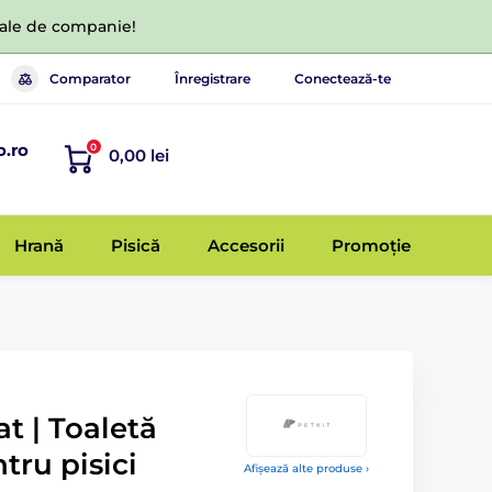
 tale de companie!
Comparator
Înregistrare
Conectează-te
o.ro
0
0,00 lei
Hrană
Pisică
Accesorii
Promoție
t | Toaletă
ru pisici
Afișează alte produse ›