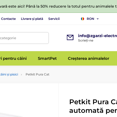
ară este aici! Până la 50% reducere la totul pentru animalele
Contacte
Livrare și plată
Servicii
RON
info@zgarzi-electr
 categorie
Scrieți-ne
ri pentru câini
SmartPet
Creșterea animalelor
ini și pisici
Petkit Pura Cat
Petkit Pura Ca
automată pent