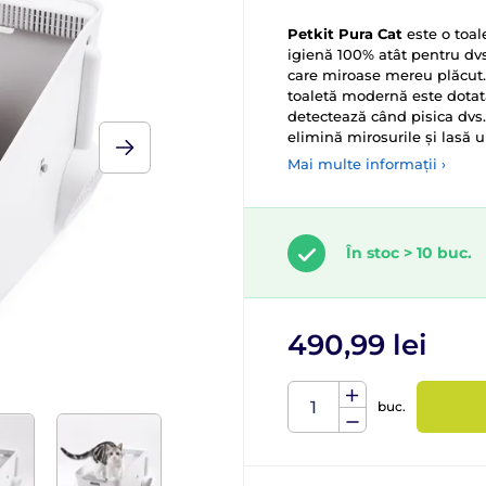
Petkit Pura Cat
este o toal
igienă 100% atât pentru dvs.
care miroase mereu plăcut.
toaletă modernă este dota
detectează când pisica dvs. 
elimină mirosurile și lasă 
Mai multe informații ›
În stoc > 10 buc.
490,99 lei
buc.