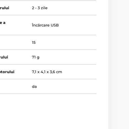
rului
2 - 3 zile
e a
Încărcare USB
15
ului
71 g
torului
7,1 x 4,1 x 3,6 cm
da