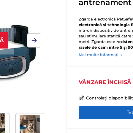
antrenament
Zgarda electronică PetSa
electronică și tehnologia 
într-un dispozitiv de antren
sau stimulare statică către
SĂ
metri. Zgarda este
rezisten
rasele de câini între 5 și 90
Mai multe informații ›
VÂNZARE ÎNCHISĂ
Controlați disponibili
În