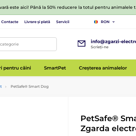
ară este aici! Până la 50% reducere la totul pentru animalele
Contacte
Livrare și plată
Servicii
RON
info@zgarzi-electr
 categorie
Scrieți-ne
ri pentru câini
SmartPet
Creșterea animalelor
t
PetSafe® Smart Dog
PetSafe® Sma
Zgarda electr