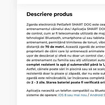
Descriere produs
Zgarda electronică PetSafe® SMART DOG este ce
antrenamentul câinelui dvs.! Aplicația SMART DOG 
de control, cum ar fi telecomanda utilizată de majo
tehnologiei Bluetooth, smartphone-ul sau tableta
antrenament, permițând trimiterea de tonuri, vibra
distanță de
70 de metri.
Această zgardă de antren
proprietarii de câini care își antrenează animalel
ușor de descărcat și oferă nu doar un control clar, 
de antrenament cu familia sau alți utilizatori auto
complet rezistent la apă și submersibil până la 1
Astfel, câinele poate sări în piscină sau să se sc
rezistentă doar la ploaie și zăpadă, dar nu este s
zgardă este reîncărcabilă, iar încărcarea completă
de
2 - 3 zile.
Starea bateriei poate fi verificată or
Aplicația necesită un telefon compatibil cu Bluet
sisteme de operare:
iOS 8 sau mai nou
/
Android 5