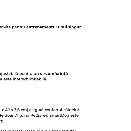
rivită pentru
antrenamentul unui singur
 ajustabilă pentru un
circumferință
a este interschimbabilă.
x 4,1 x 3,6 cm) asigură confortul câinelui.
de doar 71 g, iar PetSafe® SmartDog este
kg.