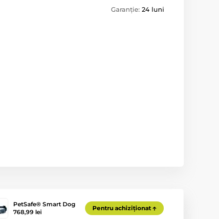
Garanție:
24 luni
PetSafe® Smart Dog
Pentru achiziționat
768,99 lei