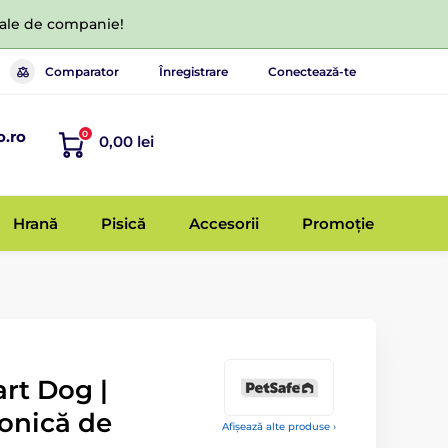
 tale de companie!
Comparator
Înregistrare
Conectează-te
o.ro
0
0,00 lei
Hrană
Pisică
Accesorii
Promoție
rt Dog |
onică de
Afișează alte produse ›