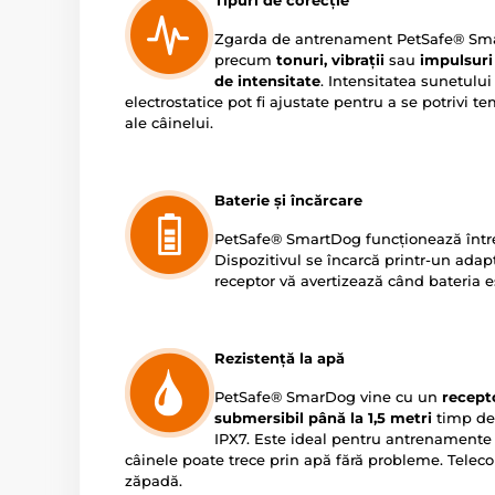
Tipuri de corecție
Zgarda de antrenament PetSafe® Sma
precum
tonuri, vibrații
sau
impulsuri 
de intensitate
. Intensitatea sunetului 
electrostatice pot fi ajustate pentru a se potrivi te
ale câinelui.
Baterie și încărcare
PetSafe® SmartDog funcționează înt
Dispozitivul se încarcă printr-un adapt
receptor vă avertizează când bateria e
Rezistență la apă
PetSafe® SmarDog vine cu un
recept
submersibil până la 1,5 metri
timp de 
IPX7. Este ideal pentru antrenamente în 
câinele poate trece prin apă fără probleme. Teleco
zăpadă.