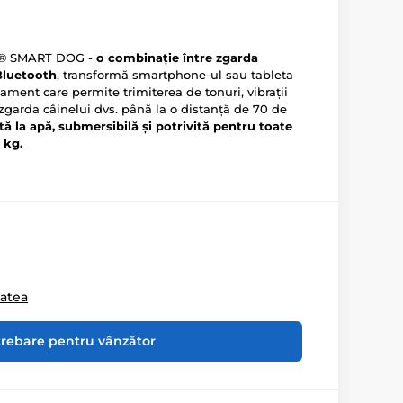
fe® SMART DOG -
o combinație între zgarda
Bluetooth
, transformă smartphone-ul sau tableta
ament care permite trimiterea de tonuri, vibrații
 zgarda câinelui dvs. până la o distanță de 70 de
tă la apă, submersibilă și potrivită pentru toate
 kg.
tatea
trebare pentru vânzător