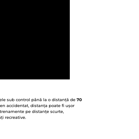
nele sub control până la o distanță de
70
eren accidentat, distanța poate fi ușor
ntrenamente pe distanțe scurte,
i recreative.