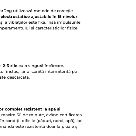
rDog utilizează metode de corecție
electrostatice ajustabile în 15 niveluri
și a vibrațiilor este fixă, însă impulsurile
mperamentului și caracteristicilor fizice
re
2-3 zile
cu o singură încărcare.
or inclus, iar o iconiță intermitentă pe
ste descărcată.
or complet rezistent la apă și
maxim 30 de minute, având certificarea
condiții dificile (păduri, noroi, apă), iar
manda este rezistentă doar la ploaie și