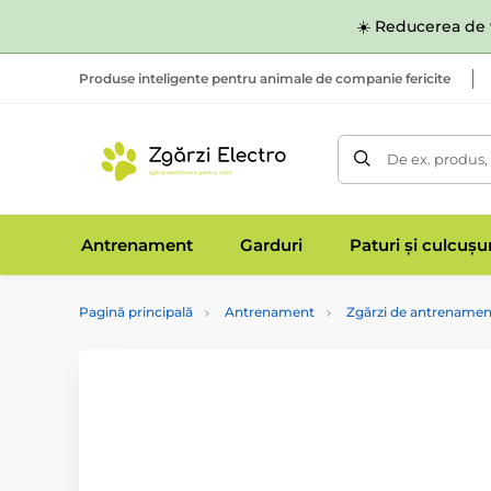
☀️ Reducerea de v
Produse inteligente pentru animale de companie fericite
De ex. produs,
Antrenament
Garduri
Paturi și culcușu
Pagină principală
Antrenament
Zgărzi de antrenamen