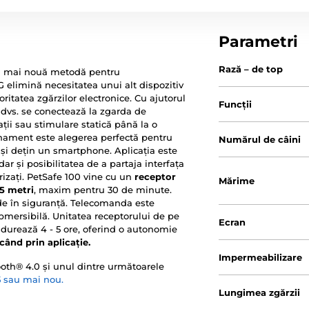
Parametri
Rază – de top
a mai nouă metodă pentru
elimină necesitatea unui alt dispozitiv
ritatea zgărzilor electronice. Cu ajutorul
Funcții
 dvs. se conectează la zgarda de
ții sau stimulare statică până la o
ament este alegerea perfectă pentru
Numărul de câini
e și dețin un smartphone. Aplicația este
dar și posibilitatea de a partaja interfața
rizați. PetSafe 100 vine cu un
receptor
Mărime
,5 metri
, maxim pentru 30 de minute.
alde în siguranță. Telecomanda este
ubmersibilă. Unitatea receptorului de pe
Ecran
 durează 4 - 5 ore, oferind o autonomie
icând prin aplicație.
Impermeabilizare
ooth® 4.0 și unul dintre următoarele
 sau mai nou.
Lungimea zgărzii