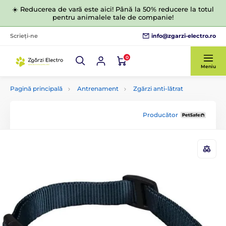
☀️ Reducerea de vară este aici! Până la 50% reducere la totul
pentru animalele tale de companie!
info@zgarzi-electro.ro
Scrieți-ne
0
Meniu
Pagină principală
Antrenament
Zgărzi anti-lătrat
Producător