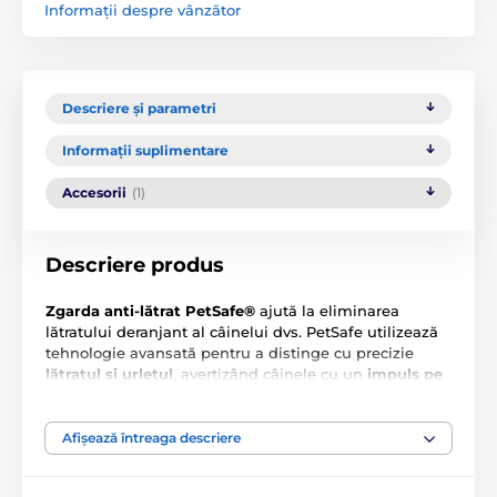
Informații despre vânzător
Descriere și parametri
Informații suplimentare
Accesorii
(1)
Descriere produs
Zgarda anti-lătrat PetSafe®
ajută la eliminarea
lătratului deranjant al câinelui dvs. PetSafe utilizează
tehnologie avansată pentru a distinge cu precizie
lătratul și urletul
, avertizând câinele cu un
impuls pe
15 niveluri.
Dispozitivul este
reîncărcabil
.
Caracteristici principale:
Afișează întreaga descriere
Reacționează atât la lătratul, cât și la urletul câinelui