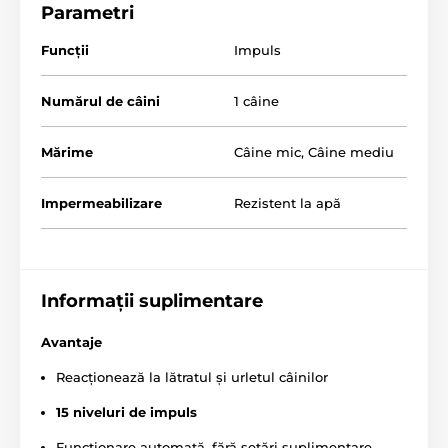
Parametri
Creștere treptată a impulsului pe 15 niveluri
Dispozitiv reîncărcabil
Funcții
Impuls
Indicație LED pentru starea bateriei
Numărul de câini
1 câine
Eletrozi lungi și scurți incluși în pachet
Mărime
Câine mic
,
Câine mediu
Impermeabilizare
Rezistent la apă
Informații suplimentare
Avantaje
Reacționează la lătratul și urletul câinilor
15 niveluri de impuls
Funcționare automată, fără setări suplimentare