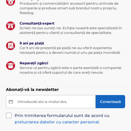
Producem și comercializăm accesorii pentru animale de
tehnologie modernă care
reacționează
companie și produse smart sub brandul nostru propriu,
atât la lătratul, cât și la urletul câinelui.
Reedog.
Funcția este posibilă datorită unui senzor care
detectează sunetul și vibrația corzilor vocale ale
Consultanță expert
câinelui. Această distincție este foarte precisă și
Scrieți-ne sau sunați-ne. Echipa noastră este specializată în
previne activarea accidentală a zgărzii din cauza
asistență pentru clienți și consultanță de specialitate.
zgomotelor din jur.
9 ani pe piață
Cei 9 ani de prezență pe piață ne-au oferit experiența
Tipul corecției
necesară pentru a deveni numărul unu pe piața mondială.
Dispozitivul utilizează pentru corectarea
Reparații zgărzi
lătratului și urletului un
impuls cu
Service-ul pentru zgărzi este o parte esențială a companiei
creștere automată de la nivelul 1 la
noastre și vă oferă suportul de care aveți nevoie.
nivelul 15
. La primul lătrat, zgarda se activează la
nivelul cel mai scăzut, 1. Dacă câinele nu răspunde și
continuă să latre,
zgarda crește corecția cu câte un
Abonați-vă la newsletter
nivel până la limita maximă de 15
. După aceasta,
funcția zgărzii se resetează și rămâne inactivă timp de
Introduceți aici e-mailul dvs.
Conectează
3 minute. Dacă lătratul continuă, zgarda va începe din
nou de la nivelul 1.
Prin trimiterea formularului sunt de acord cu
Setările zgărzii
prelucrarea datelor cu caracter personal
.
Zgarda anti-lătrat PetSafe corectează