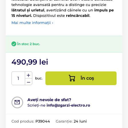
tehnologie avansată pentru a distinge cu precizie
lătratul și urletul
, avertizând câinele cu un
impuls pe
15 niveluri.
Dispozitivul este
reîncărcabil
.
Mai multe informații ›
În stoc 2 buc.
490,99 lei
În coș
buc.
Aveți nevoie de sfat?
Scrieți-ne
info@zgarzi-electro.ro
Cod produs:
P39044
Garanție:
24 luni