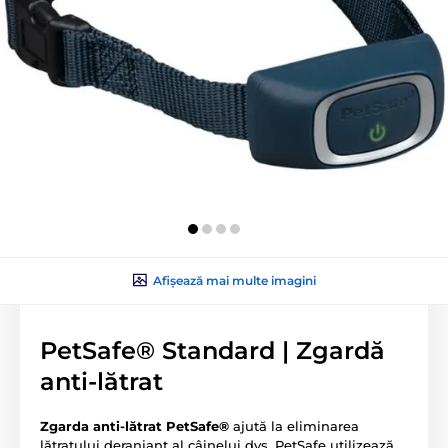
Afișează mai multe imagini
PetSafe® Standard | Zgardă
anti-lătrat
Zgarda anti-lătrat PetSafe®
ajută la eliminarea
lătratului deranjant al câinelui dvs. PetSafe utilizează