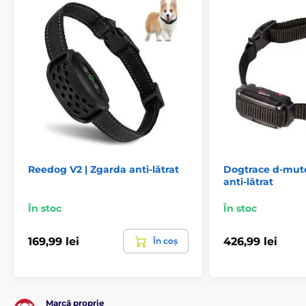
Reedog V2 | Zgarda anti-lătrat
Dogtrace d-mut
anti-lătrat
În stoc
În stoc
169,99 lei
426,99 lei
În coș
Detectarea lătratului
Marcă proprie
Zgarda anti-lătrat PetSafe dispune de o