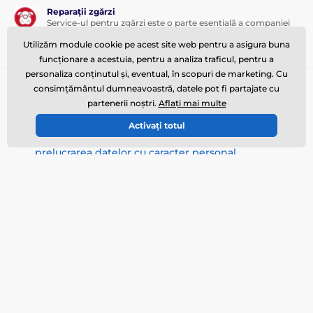
Reparații zgărzi
Service-ul pentru zgărzi este o parte esențială a companiei
noastre și vă oferă suportul de care aveți nevoie.
Utilizăm module cookie pe acest site web pentru a asigura buna
funcționare a acestuia, pentru a analiza traficul, pentru a
personaliza conținutul și, eventual, în scopuri de marketing. Cu
Abonați-vă la newsletter
consimțământul dumneavoastră, datele pot fi partajate cu
partenerii noștri.
Aflați mai multe
Introduceți aici e-mailul dvs.
Conectează
Activați totul
Prin trimiterea formularului sunt de acord cu
prelucrarea datelor cu caracter personal
.
Aveți nevoie de sfat
offline
Serviciul pentru clienți vă stă la dispoziție
info@zgarzi-electro.ro
Unde ne puteți găsi
Română