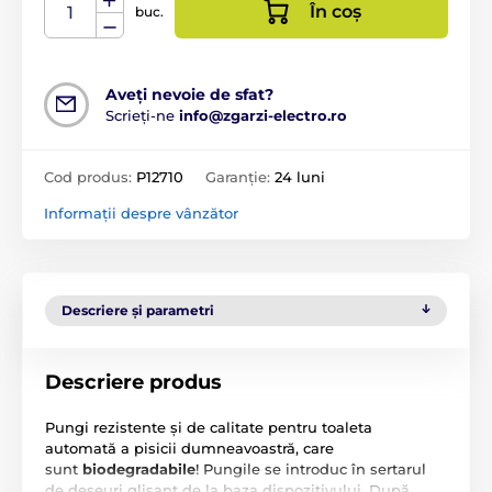
În coș
buc.
Aveți nevoie de sfat?
Scrieți-ne
info@zgarzi-electro.ro
Cod produs:
P12710
Garanție:
24 luni
Informații despre vânzător
Descriere și parametri
Descriere produs
Pungi rezistente și de calitate pentru toaleta
automată a pisicii dumneavoastră, care
sunt
biodegradabile
! Pungile se introduc în sertarul
de deșeuri glisant de la baza dispozitivului. După