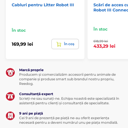
Cabluri pentru Litter Robot III
Scări de acces c
Robot III Connec
Specificațiile tehnice pot fi modificate fără o notificare
expresă. Imaginile au doar caracter ilustrativ.
În stoc
În stoc
618,99 lei
169,99 lei
În coș
433,29 lei
Marcă proprie
Producem și comercializăm accesorii pentru animale de
companie și produse smart sub brandul nostru propriu,
Reedog.
Consultanță expert
Scrieți-ne sau sunați-ne. Echipa noastră este specializată în
asistență pentru clienți și consultanță de specialitate.
9 ani pe piață
Cei 9 ani de prezență pe piață ne-au oferit experiența
necesară pentru a deveni numărul unu pe piața mondială.