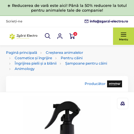
☀️ Reducerea de vară este aici! Până la 50% reducere la totul
pentru animalele tale de companie!
info@zgarzi-electro.ro
Scrieți-ne
0
Meniu
Pagină principală
Creșterea animalelor
Cosmetice și îngrijire
Pentru câini
Îngrijirea pielii și a blănii
Șampoane pentru câini
Animology
Producător