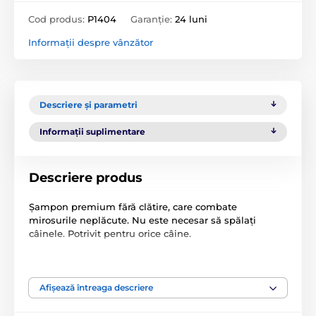
Cod produs:
P1404
Garanție:
24 luni
Informații despre vânzător
Descriere și parametri
Informații suplimentare
Descriere produs
Șampon premium fără clătire, care combate
mirosurile neplăcute. Nu este necesar să spălați
câinele. Potrivit pentru orice câine.
Utilizare:
aplicați pur și simplu pe blana câinelui,
masați ușor.
Afișează întreaga descriere
Notă:
Șampoanele și spray-urile Animology oferă o
îngrijire unică pentru blana câinilor. Veți îndrăgi nu