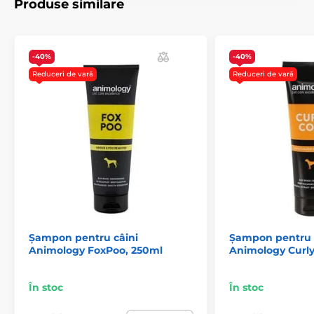
Produse similare
Cosmetice și îngrijire
Îngrijirea pielii și a blănii
Șampoane pentru câini
Animology
-40%
-40%
Reduceri de vară
Reduceri de vară
Șampon pentru câini
Șampon pentru 
Animology FoxPoo, 250ml
Animology Curly
În stoc
În stoc