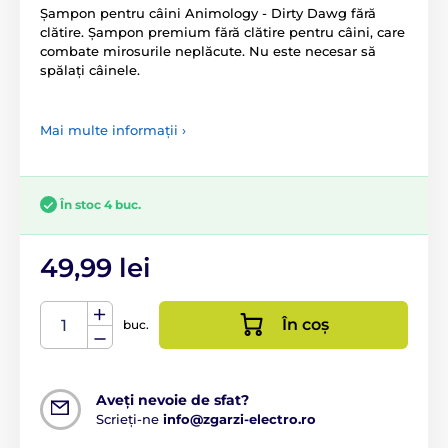
Șampon pentru câini Animology - Dirty Dawg fără
clătire. Șampon premium fără clătire pentru câini, care
combate mirosurile neplăcute. Nu este necesar să
spălați câinele.
Mai multe informații ›
În stoc 4 buc.
49,99 lei
În coș
buc.
Aveți nevoie de sfat?
Scrieți-ne
info@zgarzi-electro.ro