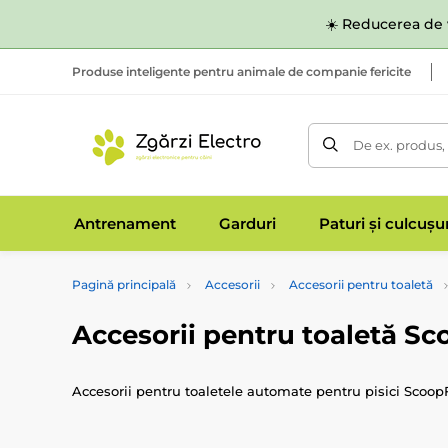
☀️ Reducerea de v
Produse inteligente pentru animale de companie fericite
De ex. produs,
Antrenament
Garduri
Paturi și culcușu
Pagină principală
Accesorii
Accesorii pentru toaletă
Accesorii pentru toaletă S
Accesorii pentru toaletele automate pentru pisici ScoopF