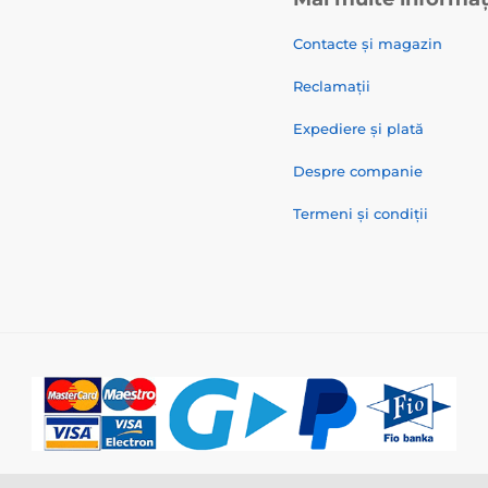
Contacte și magazin
Reclamații
Expediere și plată
Despre companie
Termeni și condiții
© 2026 www.zgarzi-electro.ro ⦁ E-shop creat de
SIMPLIA.cz