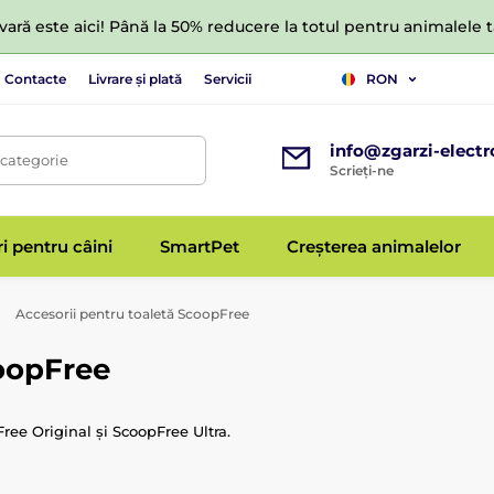
ară este aici! Până la 50% reducere la totul pentru animalele
Contacte
Livrare și plată
Servicii
RON
info@zgarzi-electr
 categorie
Scrieți-ne
ri pentru câini
SmartPet
Creșterea animalelor
Accesorii pentru toaletă ScoopFree
coopFree
ree Original și ScoopFree Ultra.