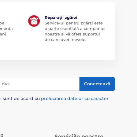
Reparații zgărzi
 pe
Service-ul pentru zgărzi este
eriența
o parte esențială a companiei
eni
noastre și vă oferă suportul
de care aveți nevoie.
l dvs.
Conectează
ui sunt de acord cu
prelucrarea datelor cu caracter
ii
Serviciile noastre