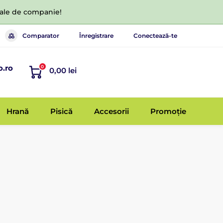
 tale de companie!
Comparator
Înregistrare
Conectează-te
o.ro
0
0,00 lei
Hrană
Pisică
Accesorii
Promoție