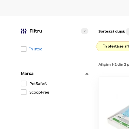
Filtru
2
Sortează după:
În ofertă se af
În stoc
Afișăm 1-2 din 2 
Marca
PetSafe®
ScoopFree