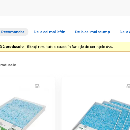
Recomandat
De la cel mai ieftin
De la cel mai scump
De la 
lă 2 produsele
- filtrați rezultatele exact în funcție de cerințele dvs.
produsele