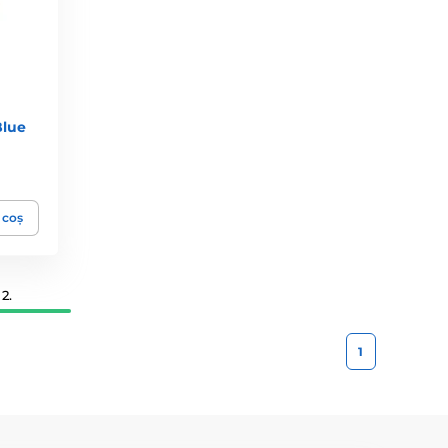
Blue
 coș
2.
1