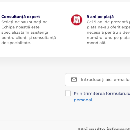
Consultanță expert
9 ani pe piață
Scrieți-ne sau sunați-ne.
Cei 9 ani de prezență
Echipa noastră este
piață ne-au oferit exp
specializată în asistență
necesară pentru a dev
pentru clienți și consultanță
numărul unu pe piața
de specialitate.
mondială.
Introduceți aici e-mailu
Prin trimiterea formularul
personal
.
Mai multe informaț