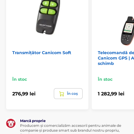
Radiouri pentru coliere electronice Canicom
Num´Axes
Transmițător Canicom Soft
Telecomandă de
Canicom GPS | A
schimb
În stoc
În stoc
276,99 lei
1 282,99 lei
În coș
Marcă proprie
Producem și comercializăm accesorii pentru animale de
companie și produse smart sub brandul nostru propriu,