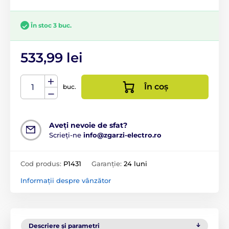
În stoc 3 buc.
533,99 lei
În coș
buc.
Aveți nevoie de sfat?
Scrieți-ne
info@zgarzi-electro.ro
Cod produs:
P1431
Garanție:
24 luni
Informații despre vânzător
Descriere și parametri