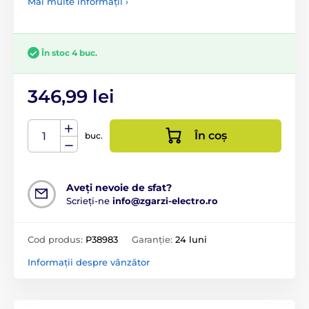
Mai multe informații ›
În stoc 4 buc.
346,99 lei
În coș
buc.
Aveți nevoie de sfat?
Scrieți-ne
info@zgarzi-electro.ro
Cod produs:
P38983
Garanție:
24 luni
Informații despre vânzător