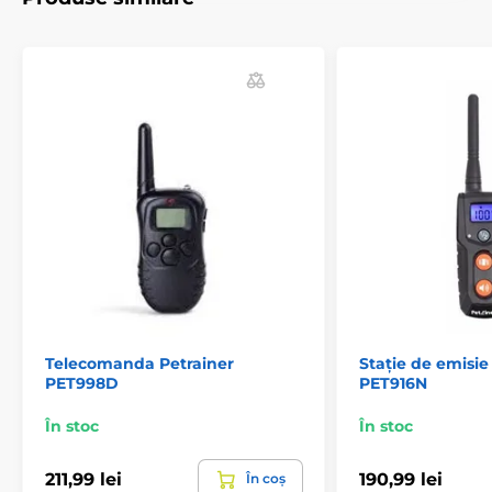
Transmițătoare pentru coliere electronice
Petrainer
Telecomanda Petrainer
Stație de emisie
PET998D
PET916N
În stoc
În stoc
211,99 lei
190,99 lei
În coș