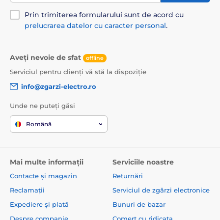
Prin trimiterea formularului sunt de acord cu
prelucrarea datelor cu caracter personal
.
Aveți nevoie de sfat
offline
Serviciul pentru clienți vă stă la dispoziție
info@zgarzi-electro.ro
Unde ne puteți găsi
Română
Mai multe informații
Serviciile noastre
Contacte și magazin
Returnări
Reclamații
Serviciul de zgărzi electronice
Expediere și plată
Bunuri de bazar
Despre companie
Comerț cu ridicata