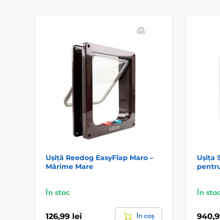
Ușiță Reedog EasyFlap Maro –
Ușița 
Mărime Mare
pentru
În stoc
În sto
126,99 lei
940,9
În coș