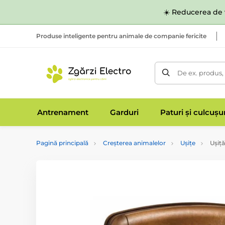
☀️ Reducerea de v
Produse inteligente pentru animale de companie fericite
De ex. produs,
Antrenament
Garduri
Paturi și culcușu
Pagină principală
Creșterea animalelor
Ușițe
Ușiță