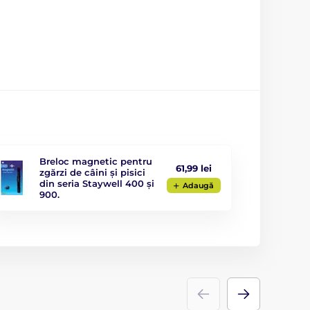
Breloc magnetic pentru
61,99 lei
zgărzi de câini și pisici
din seria Staywell 400 și
Adaugă
900.