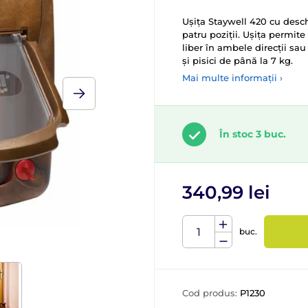
Ușița Staywell 420 cu desc
patru poziții. Ușița permite 
liber în ambele direcții sau 
și pisici de până la 7 kg.
Mai multe informații ›
În stoc 3 buc.
340,99 lei
buc.
Cod produs:
P1230