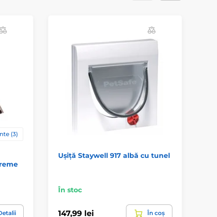
nte (3)
Ușiță Staywell 917 albă cu tunel
Uș
vreme
EY
În stoc
În 
147,99 lei
16
etalii
În coș