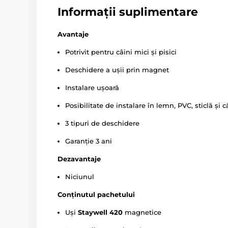
Informații suplimentare
Avantaje
Potrivit pentru câini mici și pisici
Deschidere a ușii prin magnet
Instalare ușoară
Posibilitate de instalare în lemn, PVC, sticlă și 
3 tipuri de deschidere
Garanție 3 ani
Dezavantaje
Niciunul
Conținutul pachetului
Uși
Staywell 420
magnetice