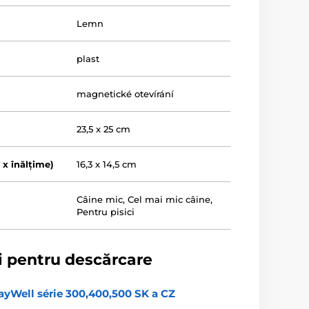
Lemn
plast
magnetické otevírání
23,5 x 25 cm
 x înălțime)
16,3 x 14,5 cm
Câine mic
,
Cel mai mic câine
,
Pentru pisici
i pentru descărcare
ayWell série 300,400,500 SK a CZ