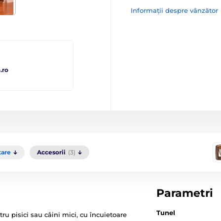
Informații despre vânzător
.ro
tare
Accesorii
(3)
Parametri
Tunel
ru pisici sau câini mici, cu încuietoare