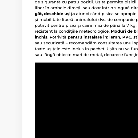
de siguranță cu patru poziții. Ușița permite pisicii 
liber în ambele direcții sau doar într-o singură dir
gât, deschide ușița
atunci când pisica se apropie
și mobilitate liberă animalului dvs. de companie p
potrivit pentru pisici și câini mici de până la 7 k
rezistent la condițiile meteorologice.
Moduri de blo
închis.
Potrivită
pentru instalare în: lemn, PVC, st
sau securizată – recomandăm consultarea unui spe
toate ușițele este inclus în pachet. Ușița nu va fu
sau lângă obiecte mari de metal, deoarece funcț