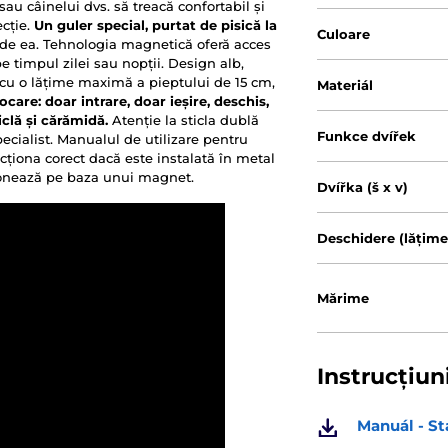
sau câinelui dvs. să treacă confortabil și
ecție.
Un guler special, purtat de pisică la
Culoare
 de ea. Tehnologia magnetică oferă acces
e timpul zilei sau nopții. Design alb,
g, cu o lățime maximă a pieptului de 15 cm,
Materiál
care: doar intrare, doar ieșire, deschis,
iclă și cărămidă.
Atenție la sticla dublă
Funkce dvířek
cialist. Manualul de utilizare pentru
ncționa corect dacă este instalată în metal
ionează pe baza unui magnet.
Dvířka (š x v)
Deschidere (lățime
Mărime
Instrucțiun
Manuál - St