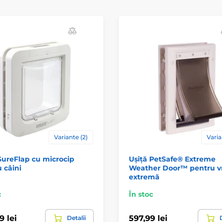
Variante (2)
Varia
SureFlap cu microcip
Ușiță PetSafe® Extreme
 câini
Weather Door™ pentru 
extremă
c
În stoc
9 lei
597,99 lei
Detalii
D