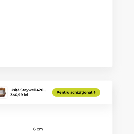
Ușiță Staywell 420…
Pentru achiziționat
340,99 lei
6 cm