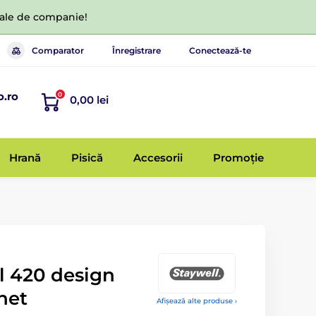
 tale de companie!
Comparator
Înregistrare
Conectează-te
o.ro
0
0,00 lei
Hrană
Pisică
Accesorii
Promoție
l 420 design
net
Afișează alte produse ›