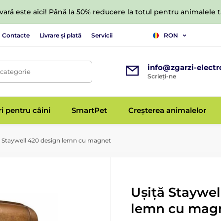
ară este aici! Până la 50% reducere la totul pentru animalele
Contacte
Livrare și plată
Servicii
RON
info@zgarzi-electr
 categorie
Scrieți-ne
ri pentru câini
SmartPet
Creșterea animalelor
 Staywell 420 design lemn cu magnet
Ușiță Staywel
lemn cu mag