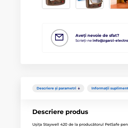
Aveți nevoie de sfat?
Scrieți-ne
info@zgarzi-electro
Descriere și parametri
Informații suplimen
Descriere produs
Ușița Staywell 420 de la producătorul PetSafe pent