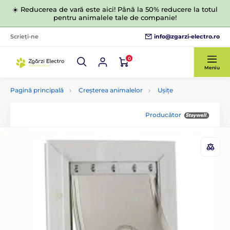
☀️ Reducerea de vară este aici! Până la 50% reducere la totul
pentru animalele tale de companie!
info@zgarzi-electro.ro
Scrieți-ne
0
Meniu
Pagină principală
Creșterea animalelor
Ușițe
Producător