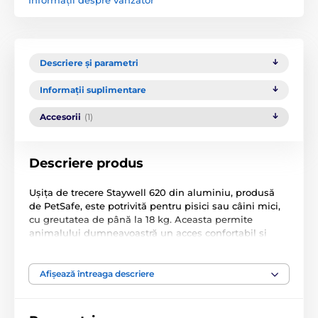
Descriere și parametri
Informații suplimentare
Accesorii
(1)
Descriere produs
Ușița de trecere Staywell 620 din aluminiu, produsă
de PetSafe, este potrivită pentru pisici sau câini mici,
cu greutatea de până la 18 kg. Aceasta permite
animalului dumneavoastră un acces confortabil și
liber, atât în interior, cât și în exterior. Fabricată din
aluminiu, este potrivită pentru pisici și câini mici de
până la 18 kg, cu
lățimea maximă a pieptului de 21
Afișează întreaga descriere
cm
, și este rezistentă la condițiile meteorologice.
Sistem de blocare (deschis, închis) cu barieră
blocabilă.
Poate fi instalată în: lemn, PVC, metal, sticlă