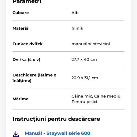
Parametri
și cărămidă. Atenție, în cazul geamurilor duble sau
securizate, se recomandă consultarea unui specialist.
Culoare
Alb
Manualul de utilizare pentru toate ușițele este inclus
în pachet.
Materiál
hliník
Funkce dvířek
manuální otevírání
Dvířka (š x v)
27,7 x 40 cm
Deschidere (lățime x
20,9 x 31,1 cm
înălțime)
Câine mic
,
Câine mediu
,
Mărime
Pentru pisici
Instrucțiuni pentru descărcare
Manuál - Staywell série 600
Dimensiunile ușiței:
înălțime 40 cm, lățime 27,7 cm.