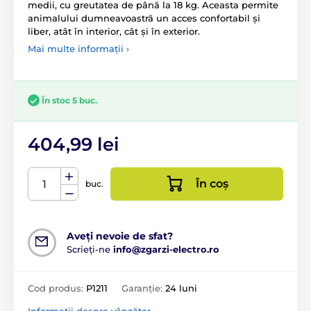
medii, cu greutatea de până la 18 kg. Aceasta permite
animalului dumneavoastră un acces confortabil și
liber, atât în interior, cât și în exterior.
Mai multe informații ›
În stoc 5 buc.
404,99 lei
În coș
buc.
Aveți nevoie de sfat?
Scrieți-ne
info@zgarzi-electro.ro
Cod produs:
P1211
Garanție:
24 luni
Informații despre vânzător