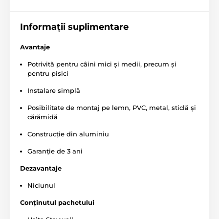
Dimensiunea flapului: înălțime 31,1 cm, lățime 20,9
cm.
Informații suplimentare
Avantaje
Specificațiile tehnice pot fi modificate fără o notificare
expresă. Imaginile au doar caracter ilustrativ.
Potrivită pentru câini mici și medii, precum și
pentru pisici
Produsul este inclus în categoria
Instalare simplă
Posibilitate de montaj pe lemn, PVC, metal, sticlă și
Creșterea animalelor
Ușițe
cărămidă
După rasă
Pentru pisici
Construcție din aluminiu
Pentru câini mici
Garanție de 3 ani
Pentru câini de talie medie
În funcție de
Dezavantaje
Ușă manuală
Niciunul
Conținutul pachetului