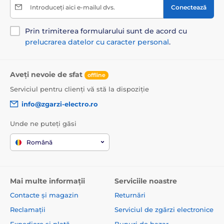
Introduceți aici e-mailul dvs.
Conectează
Prin trimiterea formularului sunt de acord cu
prelucrarea datelor cu caracter personal
.
Aveți nevoie de sfat
offline
Serviciul pentru clienți vă stă la dispoziție
info@zgarzi-electro.ro
Unde ne puteți găsi
Română
Mai multe informații
Serviciile noastre
Contacte și magazin
Returnări
Reclamații
Serviciul de zgărzi electronice
Expediere și plată
Bunuri de bazar