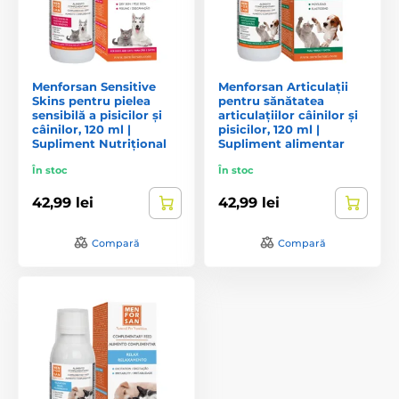
Menforsan Sensitive
Menforsan Articulații
Skins pentru pielea
pentru sănătatea
sensibilă a pisicilor și
articulațiilor câinilor și
câinilor, 120 ml |
pisicilor, 120 ml |
Supliment Nutrițional
Supliment alimentar
În stoc
În stoc
42,99 lei
42,99 lei
Compară
Compară