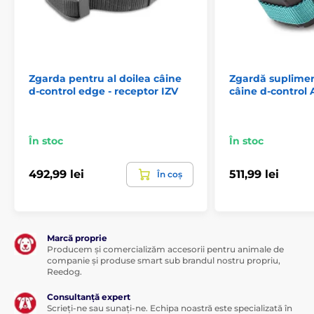
Zgarda pentru al doilea câine
Zgardă suplime
d-control edge - receptor IZV
câine d-control
În stoc
În stoc
492,99 lei
511,99 lei
În coș
Marcă proprie
Producem și comercializăm accesorii pentru animale de
companie și produse smart sub brandul nostru propriu,
Reedog.
Consultanță expert
Scrieți-ne sau sunați-ne. Echipa noastră este specializată în