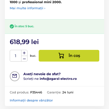
1000
și
professional mini 2000.
Mai multe informații ›
În stoc 5 buc.
618,99 lei
În coș
buc.
Aveți nevoie de sfat?
Scrieți-ne
info@zgarzi-electro.ro
Cod produs:
P35446
Garanție:
24 luni
Informații despre vânzător