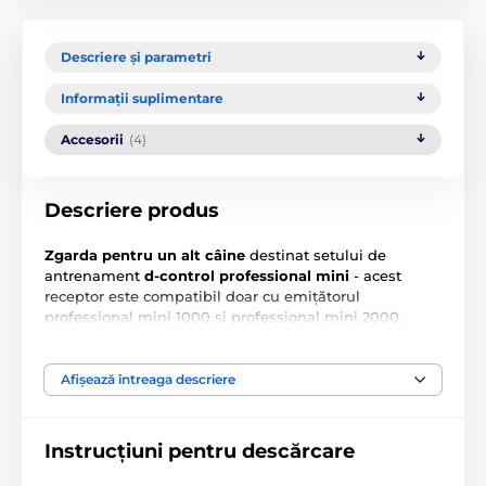
Descriere și parametri
Informații suplimentare
Accesorii
(4)
Descriere produs
Zgarda pentru un alt câine
destinat setului de
antrenament
d-control professional
mini
- acest
receptor este compatibil doar cu emițătorul
professional mini 1000 și professional mini 2000.
(Nu este compatibil cu emițătoarele d-control, d-
control mini sau dispozitivele d-fence).
Afișează întreaga descriere
Dispune de funcții precum
impulsuri de stimulare,
vibrații, lumină, semnal acustic.
Instrucțiuni pentru descărcare
Specificațiile tehnice pot fi modificate fără o notificare