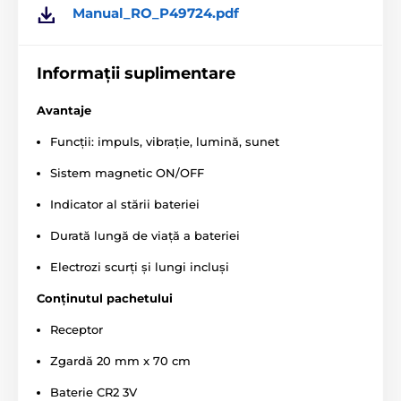
expresă. Imaginile au doar caracter ilustrativ.
Manual_RO_P49724.pdf
Informații suplimentare
Avantaje
Funcții: impuls, vibrație, lumină, sunet
Sistem magnetic ON/OFF
Indicator al stării bateriei
Durată lungă de viață a bateriei
Electrozi scurți și lungi incluși
Conținutul pachetului
Receptor
Zgardă 20 mm x 70 cm
Baterie CR2 3V