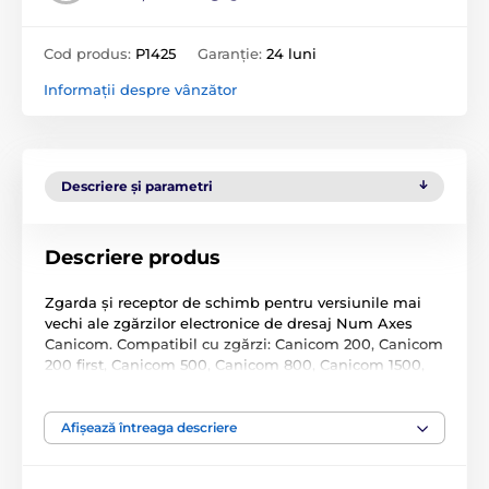
Cod produs:
P1425
Garanție:
24 luni
Informații despre vânzător
Descriere și parametri
Descriere produs
Zgarda și receptor de schimb pentru versiunile mai
vechi ale zgărzilor electronice de dresaj Num Axes
Canicom. Compatibil cu zgărzi: Canicom 200, Canicom
200 first, Canicom 500, Canicom 800, Canicom 1500,
Canicom 1500 PRO.
Afișează întreaga descriere
Atenție! Accesoriile noastre
sunt compatibile doar
cu
accesoriile Canicom
achiziționate în UE
. Dacă