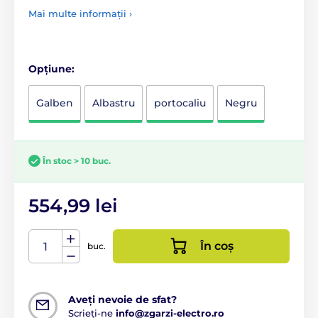
Mai multe informații ›
Opțiune:
Galben
Albastru
portocaliu
Negru
În stoc > 10 buc.
554,99 lei
În coș
buc.
Aveți nevoie de sfat?
Scrieți-ne
info@zgarzi-electro.ro