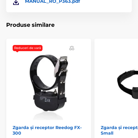
MANUAL_RO_P363.pdf
Accesorii pentru garduri
Receptoare
iTrainer
Produse similare
Reduceri de vară
Zgarda și receptor Reedog FX-
Zgarda și recep
300
Small