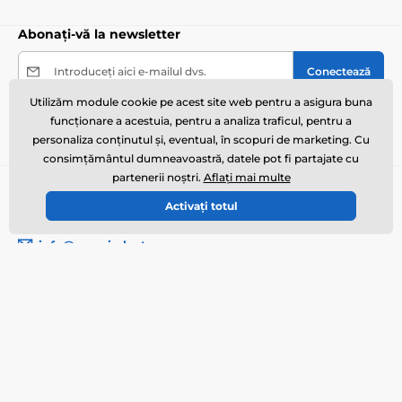
Abonați-vă la newsletter
Introduceți aici e-mailul dvs.
Conectează
Utilizăm module cookie pe acest site web pentru a asigura buna
Prin trimiterea formularului sunt de acord cu
funcționare a acestuia, pentru a analiza traficul, pentru a
prelucrarea datelor cu caracter personal
.
personaliza conținutul și, eventual, în scopuri de marketing. Cu
consimțământul dumneavoastră, datele pot fi partajate cu
partenerii noștri.
Aflați mai multe
Aveți nevoie de sfat
offline
Activați totul
Serviciul pentru clienți vă stă la dispoziție
info@zgarzi-electro.ro
Unde ne puteți găsi
Română
Mai multe informații
Serviciile noastre