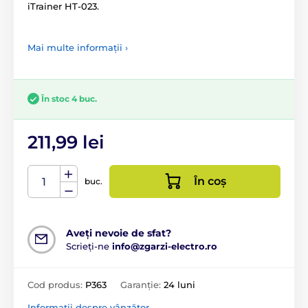
iTrainer HT-023.
Mai multe informații ›
În stoc 4 buc.
211,99 lei
În coș
buc.
Aveți nevoie de sfat?
Scrieți-ne
info@zgarzi-electro.ro
Cod produs:
P363
Garanție:
24 luni
Informații despre vânzător