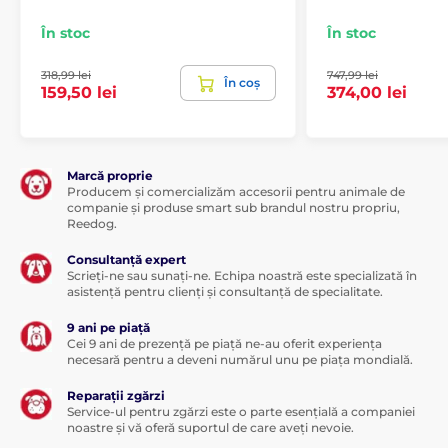
În stoc
În stoc
318,99 lei
747,99 lei
În coș
159,50 lei
374,00 lei
Marcă proprie
Producem și comercializăm accesorii pentru animale de
companie și produse smart sub brandul nostru propriu,
Reedog.
Consultanță expert
Scrieți-ne sau sunați-ne. Echipa noastră este specializată în
asistență pentru clienți și consultanță de specialitate.
9 ani pe piață
Cei 9 ani de prezență pe piață ne-au oferit experiența
necesară pentru a deveni numărul unu pe piața mondială.
Reparații zgărzi
Service-ul pentru zgărzi este o parte esențială a companiei
noastre și vă oferă suportul de care aveți nevoie.