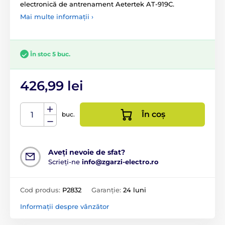
electronică de antrenament Aetertek AT-919C.
Mai multe informații ›
În stoc 5 buc.
426,99 lei
În coș
buc.
Aveți nevoie de sfat?
Scrieți-ne
info@zgarzi-electro.ro
Cod produs:
P2832
Garanție:
24 luni
Informații despre vânzător