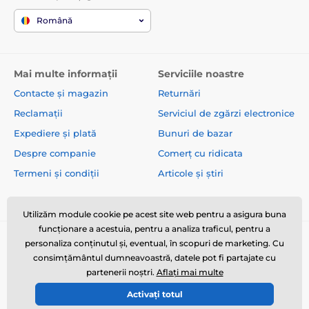
Română
Mai multe informații
Serviciile noastre
Contacte și magazin
Returnări
Reclamații
Serviciul de zgărzi electronice
Expediere și plată
Bunuri de bazar
Despre companie
Comerț cu ridicata
Termeni și condiții
Articole și știri
Utilizăm module cookie pe acest site web pentru a asigura buna
funcționare a acestuia, pentru a analiza traficul, pentru a
personaliza conținutul și, eventual, în scopuri de marketing. Cu
consimțământul dumneavoastră, datele pot fi partajate cu
partenerii noștri.
Aflați mai multe
Activați totul
© 2026 www.zgarzi-electro.ro ⦁ E-shop creat de
SIMPLIA.cz