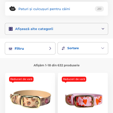
Paturi și culcușuri pentru câini
251
Afișează alte categorii
Sortare
Filtru
Afișăm 1-18 din 632 produsele
Reduceri de vară
Reduceri de vară