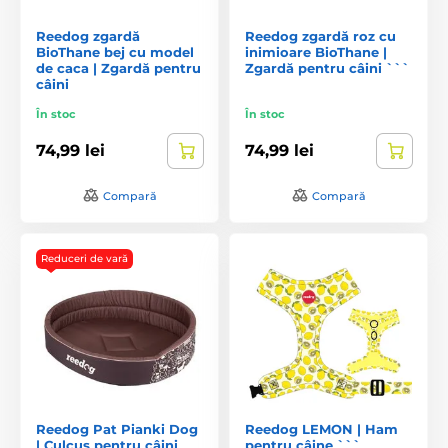
Reedog zgardă
Reedog zgardă roz cu
BioThane bej cu model
inimioare BioThane |
de caca | Zgardă pentru
Zgardă pentru câini ```
câini
În stoc
În stoc
74,99 lei
74,99 lei
Compară
Compară
Reduceri de vară
Reedog Pat Pianki Dog
Reedog LEMON | Ham
| Culcuș pentru câini
pentru câine ```