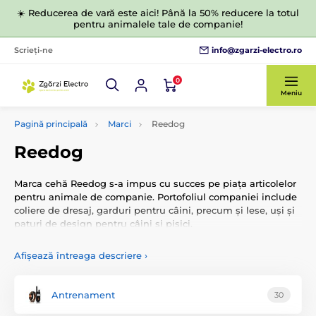
☀️ Reducerea de vară este aici! Până la 50% reducere la totul
pentru animalele tale de companie!
info@zgarzi-electro.ro
Scrieți-ne
0
Meniu
Pagină principală
Marci
Reedog
Reedog
Marca cehă Reedog s-a impus cu succes pe piața articolelor
pentru animale de companie. Portofoliul companiei include
coliere de dresaj, garduri pentru câini, precum și lese, uși și
paturi de design pentru câini și pisici.
Afișează întreaga descriere
›
Antrenament
30