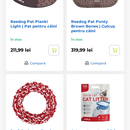
Reedog Pat Pianki
Reedog Pat Ponty
Light | Pat pentru câini
Brown Bones | Culcuș
pentru câini
În stoc
În stoc
211,99 lei
319,99 lei
Compară
Compară