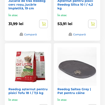
Jucărie de tras Reedog
Așternut pentru pisici
cerc roșu, jucărie
Reedog Silica 10 l / 4,2
împletită, 19 cm
kg
În stoc
În stoc
31,99 lei
53,91 lei
Compară
Compară
Reedog așternut pentru
Reedog Saltea Grey |
pisici Tofu 18 l / 7,5 kg
Pat pentru câine
În stoc
În stoc