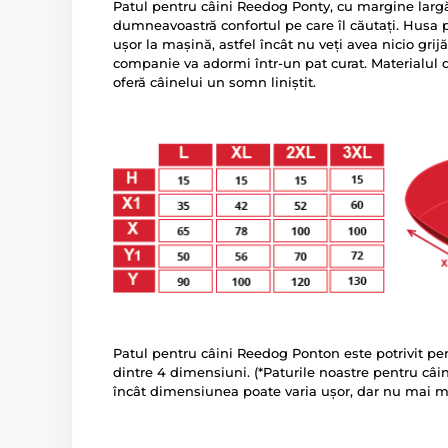
Patul pentru câini Reedog Ponty, cu margine largă ș
dumneavoastră confortul pe care îl căutați. Husa p
ușor la mașină, astfel încât nu veți avea nicio gr
companie va adormi într-un pat curat. Materialul
oferă câinelui un somn liniștit.
Patul pentru câini Reedog Ponton este potrivit pen
dintre 4 dimensiuni. (*Paturile noastre pentru câ
încât dimensiunea poate varia ușor, dar nu mai m