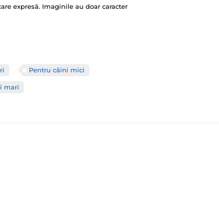
ficare expresă. Imaginile au doar caracter
ri
Pentru câini mici
i mari