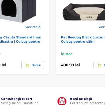
Variante (4)
Varia
g Căsuță Standard Inari
Pat Reedog Black Luxus |
 Albastru | Culcuș pentru
Culcuș pentru câini
c
În stoc
 lei
490,99 lei
Detalii
D
Consultanță expert
9 ani pe piață
Scrieți-ne sau sunați-ne.
Cei 9 ani de prezență