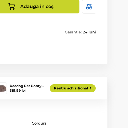
Adaugă în coș
Garanție:
24 luni
Reedog Pat Ponty…
Pentru achiziționat
319,99 lei
Cordura