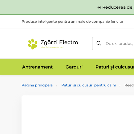
☀️ Reducerea de v
Produse inteligente pentru animale de companie fericite
De ex. produs,
Antrenament
Garduri
Paturi și culcușu
Pagină principală
Paturi și culcușuri pentru câini
Reed