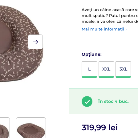
Aveți un câine acasă care
s
mult spațiu? Patul pentru c
moale, îi va oferi câinelui 
Mai multe informații ›
Opțiune:
L
XXL
3XL
În stoc 4 buc.
319,99 lei