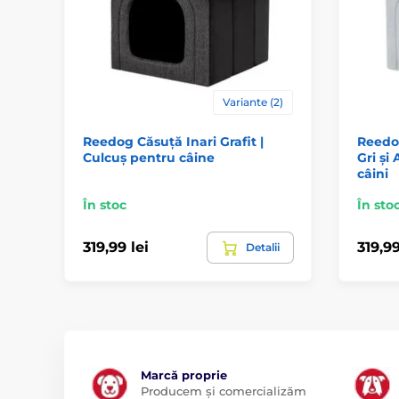
Variante (2)
Reedog Căsuță Inari Grafit |
Reedo
Culcuș pentru câine
Gri și
câini
În stoc
În sto
319,99 lei
319,99
Detalii
Marcă proprie
Producem și comercializăm