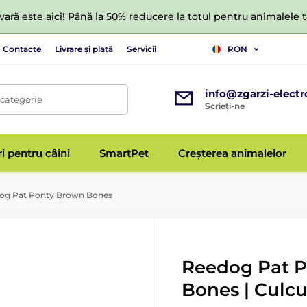
ară este aici! Până la 50% reducere la totul pentru animalele
Contacte
Livrare și plată
Servicii
RON
info@zgarzi-electr
 categorie
Scrieți-ne
ri pentru câini
SmartPet
Creșterea animalelor
og Pat Ponty Brown Bones
Reedog Pat 
Bones | Culcu