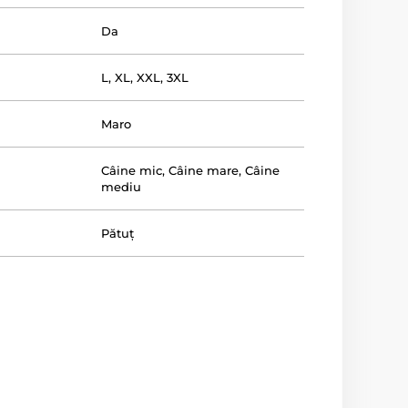
Da
L
,
XL
,
XXL
,
3XL
Maro
Câine mic
,
Câine mare
,
Câine
mediu
Pătuț