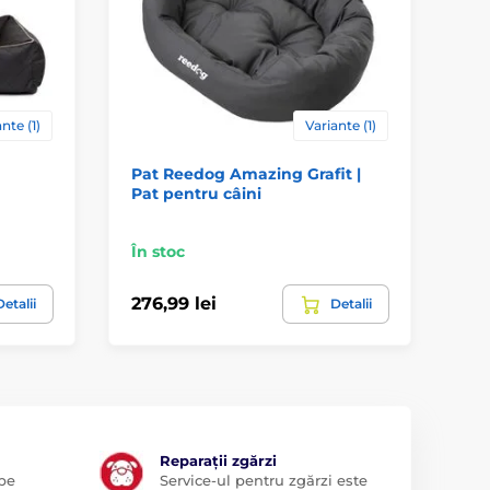
nte (1)
Variante (1)
Pat Reedog Amazing Grafit |
Re
Pat pentru câini
| 
În stoc
În 
276,99 lei
31
etalii
Detalii
Reparații zgărzi
 pe
Service-ul pentru zgărzi este