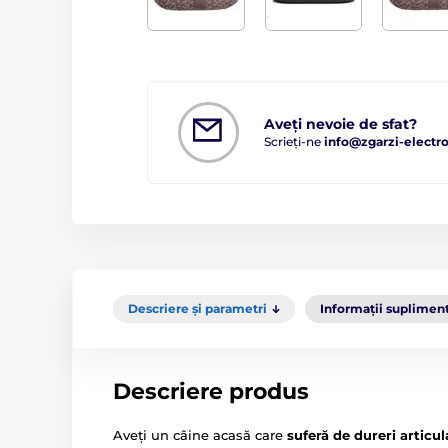
Aveți nevoie de sfat?
Scrieți-ne
info@zgarzi-electro
Descriere și parametri
Informații suplimen
Descriere produs
Aveți un câine acasă care
suferă de
dureri articul