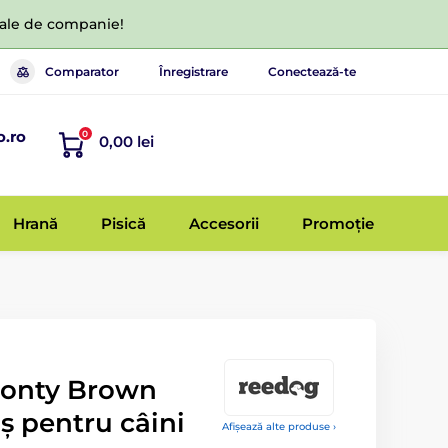
 tale de companie!
Comparator
Înregistrare
Conectează-te
o.ro
0
0,00 lei
Hrană
Pisică
Accesorii
Promoție
Ponty Brown
ș pentru câini
Afișează alte produse ›