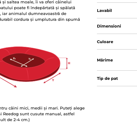
i saltea moale, îi va oferi câinelui
atului poate fi îndepărtată și spălată
Lavabil
ijă, iar animalul dumneavoastră de
 durabil cordura și umplutura din spumă
Dimensioni
Culoare
Mărime
Tip de pat
tru câini mici, medii și mari. Puteți alege
ini Reedog sunt cusute manual, astfel
ult de 2-4 cm.)