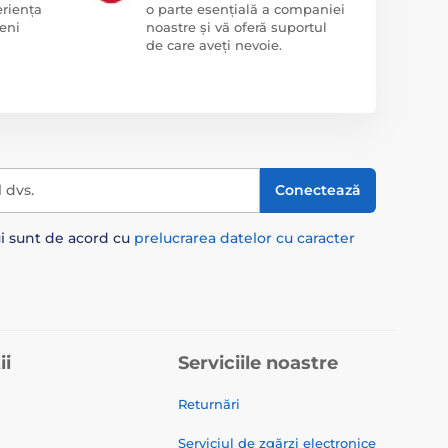
eriența
o parte esențială a companiei
eni
noastre și vă oferă suportul
de care aveți nevoie.
l dvs.
Conectează
ui sunt de acord cu
prelucrarea datelor cu caracter
ii
Serviciile noastre
Returnări
Serviciul de zgărzi electronice