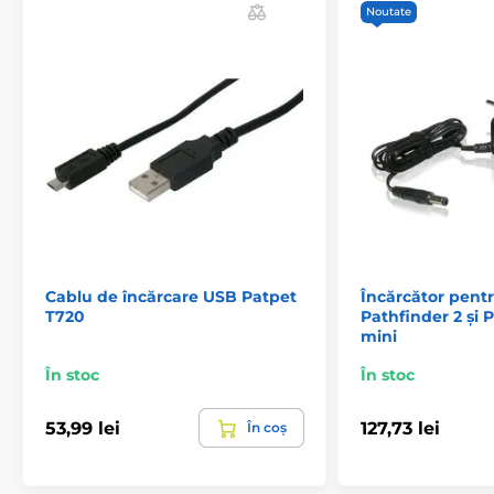
Noutate
Cablu de încărcare USB Patpet
Încărcător pent
T720
Pathfinder 2 și 
mini
În stoc
În stoc
53,99 lei
127,73 lei
În coș