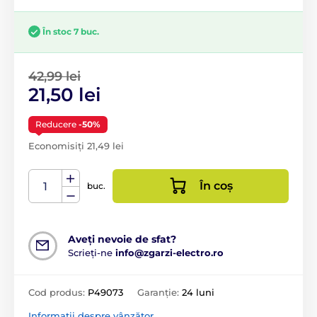
În stoc 7 buc.
42,99 lei
21,50 lei
Reducere
-50%
Economisiți 21,49 lei
În coș
buc.
Aveți nevoie de sfat?
Scrieți-ne
info@zgarzi-electro.ro
Cod produs:
P49073
Garanție:
24 luni
Informații despre vânzător