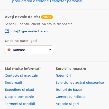
prelucrarea datelor cu caracter personal
.
Aveți nevoie de sfat
offline
Serviciul pentru clienți vă stă la dispoziție
info@zgarzi-electro.ro
Unde ne puteți găsi
Română
Mai multe informații
Serviciile noastre
Contacte și magazin
Returnări
Reclamații
Serviciul de zgărzi electronice
Expediere și plată
Bunuri de bazar
Despre companie
Comerț cu ridicata
Termeni și condiții
Articole și știri