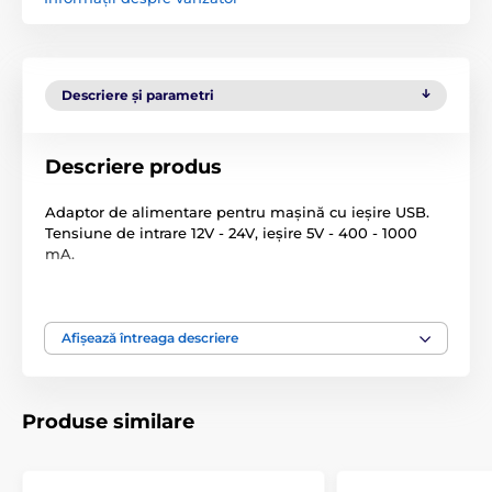
Descriere și parametri
Descriere produs
Adaptor de alimentare pentru mașină cu ieșire USB.
Tensiune de intrare 12V - 24V, ieșire 5V - 400 - 1000
mA.
Specificațiile tehnice pot fi modificate fără o notificare
expresă. Imaginile au doar caracter ilustrativ.
Afișează întreaga descriere
Produsul este inclus în categoria
Produse similare
Încărcătoare
% Accesorii