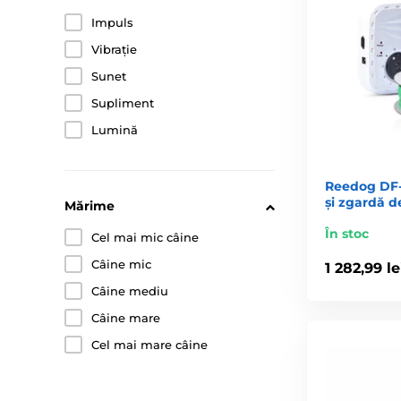
Impuls
Vibrație
Sunet
Supliment
Lumină
Reedog DF-2
și zgardă 
Mărime
În stoc
Cel mai mic câine
Câine mic
1 282,99 le
Câine mediu
Câine mare
Cel mai mare câine
2. Ce este, de fapt, gardul electronic?