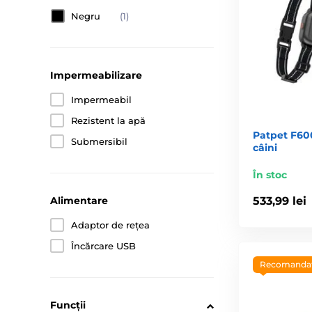
schimba, fără probleme.
Negru
(1)
1. Se poate instala firul gardul
Impermeabilizare
Impermeabil
Da, se poate. Firul gardului electronic nu este o pro
Rezistent la apă
Patpet F600
Submersibil
câini
În stoc
533,99 lei
Alimentare
Adaptor de rețea
Încărcare USB
Recomanda
Funcții