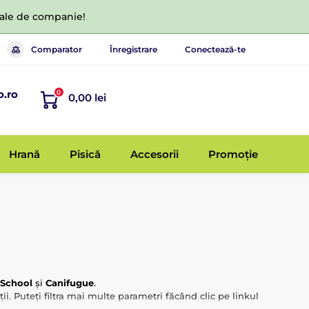
 tale de companie!
Comparator
Înregistrare
Conectează-te
o.ro
0
0,00 lei
Hrană
Pisică
Accesorii
Promoție
 School
și
Canifugue
.
ii. Puteți filtra mai multe parametri făcând clic pe linkul