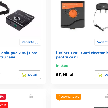
rd electric sau împrejmuire electrică) este un instrument modern de 
eciate de clienți din întreaga lume. Este o metodă foarte eficientă ș
ertate de mișcare și totuși să nu evadeze de pe proprietate?
așat un receptor. Acesta este conectat la un emițător. O parte import
at în pământ, prins de gard sau lăsat liber pe sol). Deoarece acest fir
le.
Variante (5)
Variante
deci este cu adevărat sigur atât pentru tine, cât și pentru animal. P
d repetat unde este zona permisă și unde nu poate păși.
anifugue 2015 | Gard
iTrainer TP16 | Gard electroni
câinele se poate apropia. Această zonă poate fi de obicei setată într
tru câini
pentru câini
zare (aproape de limita care nu trebuie trecută), mai întâi primeșt
În stoc
tura dintre avertismentul sonor și impulsul electrostatic, astfel că 
i
811,99 lei
Detalii
De
35%
Recomandate
nelui din grădină sau de pe teren. Datorită acestui fapt, nu va trebui
 liber doar în zona delimitată de tine.
vară