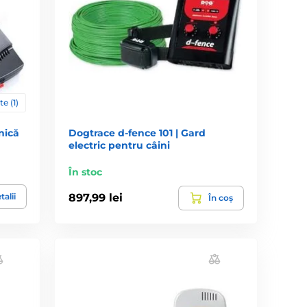
rmă?
ard din plasă de sârmă.
te (1)
nică
Dogtrace d‑fence 101 | Gard
electric pentru câini
În stoc
talii
897,99 lei
În coș