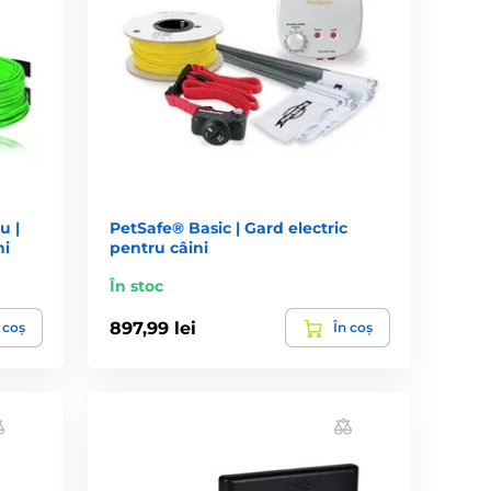
u |
PetSafe® Basic | Gard electric
ni
pentru câini
În stoc
897,99 lei
 coș
În coș