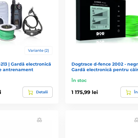
Variante (2)
13 | Gardă electronică
Dogtrace d‑fence 2002 - negr
de antrenament
Gardă electronică pentru câi
În stoc
i
1 175,99 lei
Detalii
În