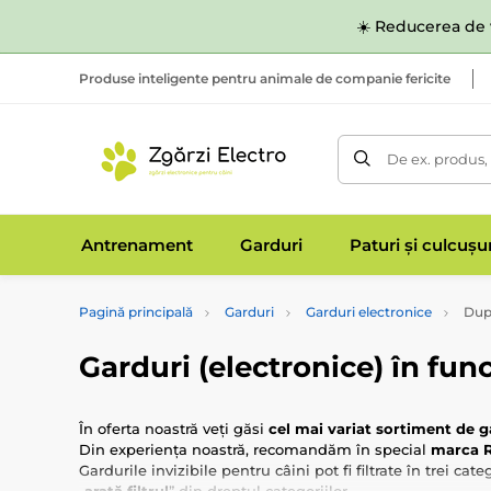
☀️ Reducerea de v
Produse inteligente pentru animale de companie fericite
De ex. produs,
Antrenament
Garduri
Paturi și culcușu
Pagină principală
Garduri
Garduri electronice
După
Garduri (electronice) în func
În oferta noastră veți găsi
cel mai variat sortiment de g
Din experiența noastră, recomandăm în special
marca 
Gardurile invizibile pentru câini pot fi filtrate în trei 