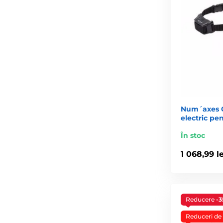
Gardul electronic pentru câini (uneori numit greșit ga
răni animalul. Gardurile electronice invizibile sunt apr
ce să închizi câinele într-o cușcă când poate avea lib
3. Cum funcționează gardul electronic?
Este foarte simplu. Câinele poartă o zgardă care are at
tras în jurul proprietății sau grădinii (poate fi îngrop
gardurile electronice sunt denumite și garduri invizibi
Firul transmite doar un semnal, nu un curent electric, 
trebuie să îl depășească. Este bine să îl înveți în mo
Num´axes C
Pe emițător poți regla distanța zonei de la fir la care 
electric pen
În practică, când câinele se apropie de zona de averti
În stoc
un impuls corectiv. Câinele înțelege foarte repede legă
opri să iasă din zonă.
1 068,99 le
4. În ce mă ajută gardul electronic?
Reducere
-
La eliminarea eficientă a evadărilor nedorite ale câi
avea astfel mai multă libertate și se va putea mișca
Reduceri de 