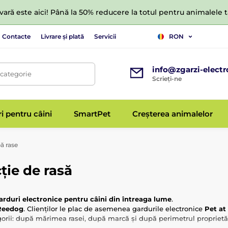
ară este aici! Până la 50% reducere la totul pentru animalele
Contacte
Livrare și plată
Servicii
RON
info@zgarzi-electr
 categorie
Scrieți-ne
ri pentru câini
SmartPet
Creșterea animalelor
 rase
ție de rasă
arduri electronice pentru câini din întreaga lume
.
Reedog
. Clienților le plac de asemenea gardurile electronice
Pet at
categorii: după mărimea rasei, după marcă și după perimetrul proprietăț