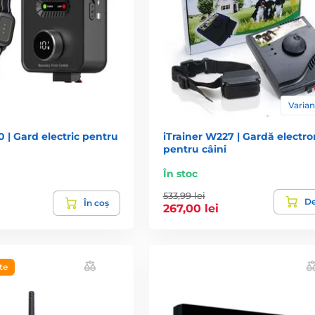
ui electronic pe un gard din plasă de sâ
blemă pentru semnal și poate fi montat fără probleme chiar pe un g
Varian
 | Gard electric pentru
iTrainer W227 | Gardă electro
pentru câini
În stoc
533,99 lei
De
În coș
267,00 lei
te