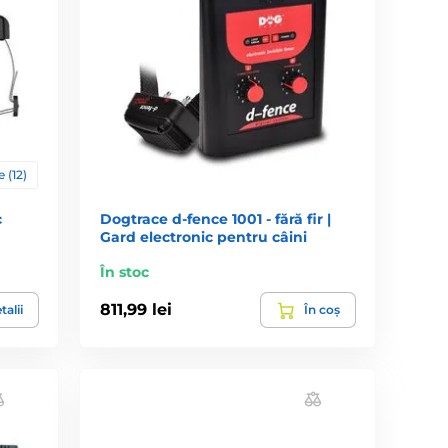
dresaj, complet sigur, iar utilizarea corectă nu poate
i estetică de a ține câinele într-un spațiu delimitat. De
antă a gardului electronic este un fir izolat, care este
 este practic invizibil — mai ales dacă este îngropat —
 (12)
rin așezarea firului delimitezi spațiul pe care câinele nu
c
Dogtrace d‑fence 1001 - fără fir |
e 30 cm și 10 metri.
Gard electronic pentru câini
e un semnal sonor de avertizare. Dacă continuă, primește
În stoc
ulterior este suficient doar semnalul sonor pentru a-l
811,99 lei
talii
În coș
 să-l legi sau să-l închizi în cușcă sau coteț. Câinele va