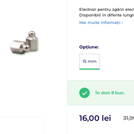
Electrozi pentru zgărzi ele
Disponibili în diferite lung
Mai multe informații ›
Opțiune:
15 mm
În stoc 8 buc.
16,00 lei
31,9