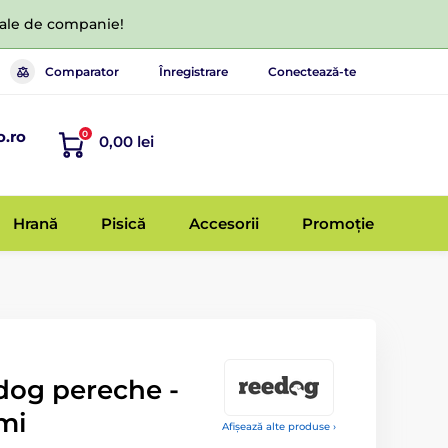
 tale de companie!
Comparator
Înregistrare
Conectează-te
o.ro
0
0,00 lei
Hrană
Pisică
Accesorii
Promoție
dog pereche -
imi
Afișează alte produse ›