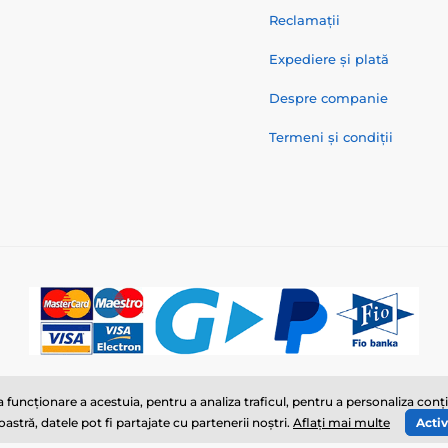
Reclamații
Expediere și plată
Despre companie
Termeni și condiții
© 2026 www.zgarzi-electro.ro ⦁ E-shop creat de
SIMPLIA.cz
funcționare a acestuia, pentru a analiza traficul, pentru a personaliza con
tră, datele pot fi partajate cu partenerii noștri.
Aflați mai multe
Activ