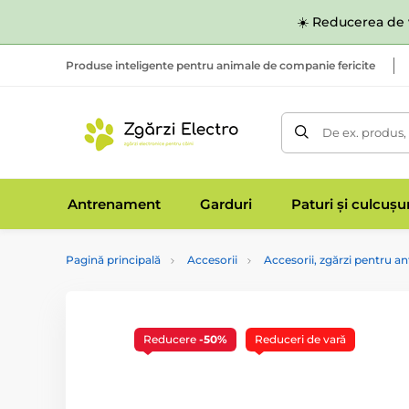
☀️ Reducerea de v
Produse inteligente pentru animale de companie fericite
De ex. produs,
Antrenament
Garduri
Paturi și culcușu
Pagină principală
Accesorii
Accesorii, zgărzi pentru 
Reducere
-50%
Reduceri de vară