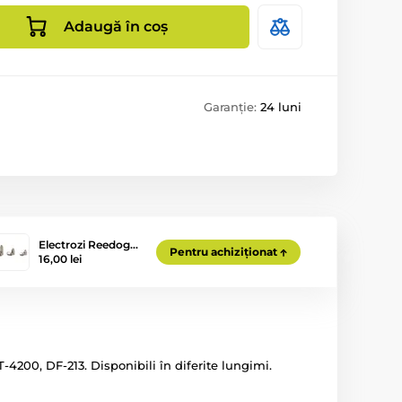
Adaugă în coș
Garanție:
24 luni
Electrozi Reedog…
Pentru achiziționat
16,00 lei
4200, DF-213. Disponibili în diferite lungimi.