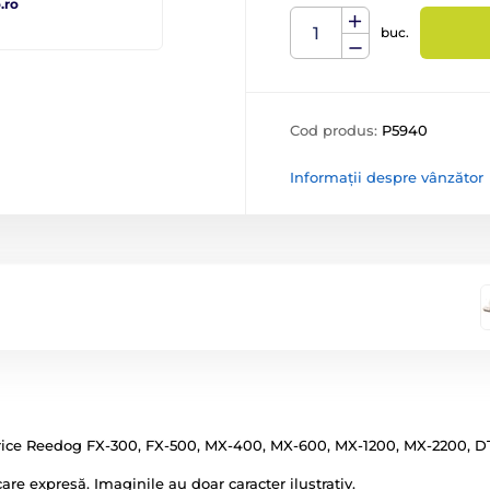
.ro
buc.
Cod produs:
P5940
Informații despre vânzător
ctrice Reedog FX-300, FX-500, MX-400, MX-600, MX-1200, MX-2200, DT-
icare expresă. Imaginile au doar caracter ilustrativ.