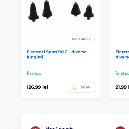
Variante (2)
Electrozi SportDOG - diverse
Electr
lungimi
divers
În stoc
În sto
126,99 lei
21,99 
Detalii
Marcă proprie