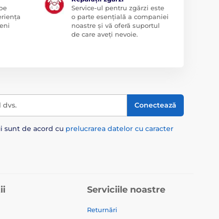
 pe
Service-ul pentru zgărzi este
eriența
o parte esențială a companiei
eni
noastre și vă oferă suportul
de care aveți nevoie.
l dvs.
Conectează
ui sunt de acord cu
prelucrarea datelor cu caracter
ii
Serviciile noastre
Returnări