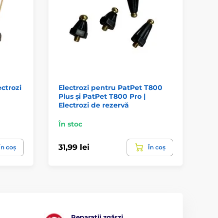
ectrozi
Electrozi pentru PatPet T800
Pu
Plus și PatPet T800 Pro |
De
Electrozi de rezervă
În stoc
Pe
31,99 lei
12
În coș
În coș
Reparații zgărzi