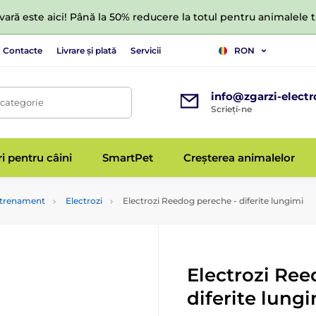
ară este aici! Până la 50% reducere la totul pentru animalele
Contacte
Livrare și plată
Servicii
RON
info@zgarzi-electr
 categorie
Scrieți-ne
ri pentru câini
SmartPet
Creșterea animalelor
antrenament
Electrozi
Electrozi Reedog pereche - diferite lungimi
Electrozi Ree
diferite lung