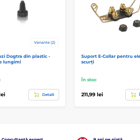
Variante (2)
ozi Dogtra din plastic -
Suport E-Collar pentru el
e lungimi
scurți
c
În stoc
lei
211,99 lei
Detalii
Consultanță expert
9 ani pe piață