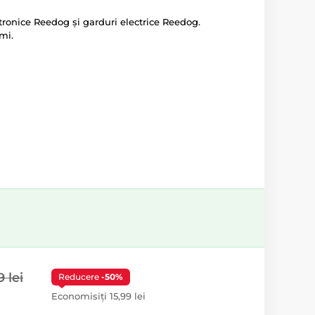
ctronice Reedog și garduri electrice Reedog.
imi.
9 lei
Reducere
-50%
Economisiți 15,99 lei