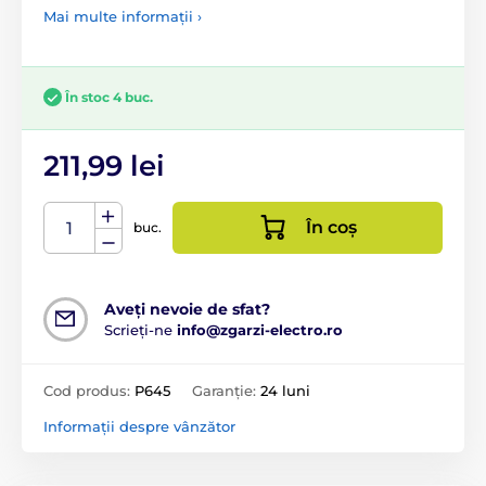
Mai multe informații ›
În stoc 4 buc.
211,99 lei
În coș
buc.
Aveți nevoie de sfat?
Scrieți-ne
info@zgarzi-electro.ro
Cod produs:
P645
Garanție:
24 luni
Informații despre vânzător