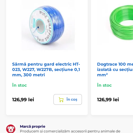
SportDog
Pet at School
CANIFUGUE
iTrainer HT-026
Reedog
Variante de culoare (albastru, verde, negru, galben)
Sârmă pentru gard electric HT-
Dogtrace 100 me
sunt livrate în funcție de stocul disponibil.
023, W227, W227B, secțiune 0,1
izolată cu secți
mm, 300 metri
mm²
Specificațiile tehnice pot fi modificate fără o notificare
expresă. Imaginile au doar caracter ilustrativ.
În stoc
În stoc
126,99 lei
126,99 lei
În coș
Produsul este inclus în categoria
Accesorii pentru garduri
Sârmă
Marcă proprie
Producem și comercializăm accesorii pentru animale de