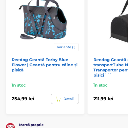
Pentru câini de talie medie
Călătorii
Genți pentru câini
Pisică
Căsuțe
Variante (1)
Reedog Geantă Torby Blue
Reedog Geantă 
Flower | Geantă pentru câine și
transportTube N
pisică
Transportor pent
pisici ```
În stoc
În stoc
254,99 lei
211,99 lei
Detalii
Marcă proprie