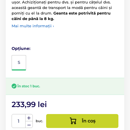
ușor. Achiziționați pentru dvs. și pentru cățelul dvs.
această geantă de transport la modă pentru câini și
porniți cu el la drum.
Geanta este potrivită pentru
câini de până la 8 kg.
Mai multe informații ›
Opțiune:
S
În stoc 1 buc.
233,99 lei
În coș
buc.