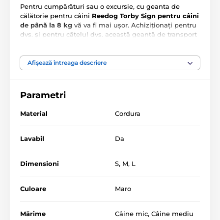
Pentru cumpărături sau o excursie, cu geanta de
călătorie pentru câini
Reedog Torby Sign pentru câini
de până la 8 kg
vă va fi mai ușor. Achiziționați pentru
dvs. și pentru cățelul dvs. această geantă de transport
la modă pentru câini și porniți cu el la drum. Animalul
dvs. de companie își scoate capul prin deschidere,
astfel încât poate urmări împrejurimile împreună cu
Afișează întreaga descriere
dvs.
Geanta de călătorie pentru câini Reedog
se
întreține ușor și este fabricată din
cordura
, astfel încât
este rezistentă la zgârieturile animalului dvs. de
Parametri
companie.
Material
Cordura
Lavabil
Da
Dimensioni
S
,
M
,
L
Culoare
Maro
Mărime
Câine mic
,
Câine mediu