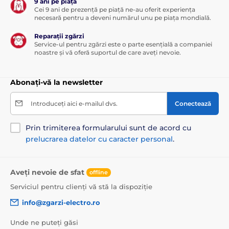
9 ani pe piață
Cei 9 ani de prezență pe piață ne-au oferit experiența
necesară pentru a deveni numărul unu pe piața mondială.
Reparații zgărzi
Service-ul pentru zgărzi este o parte esențială a companiei
noastre și vă oferă suportul de care aveți nevoie.
Abonați-vă la newsletter
Introduceți aici e-mailul dvs.
Conectează
Prin trimiterea formularului sunt de acord cu
prelucrarea datelor cu caracter personal
.
Aveți nevoie de sfat
offline
Serviciul pentru clienți vă stă la dispoziție
info@zgarzi-electro.ro
Unde ne puteți găsi