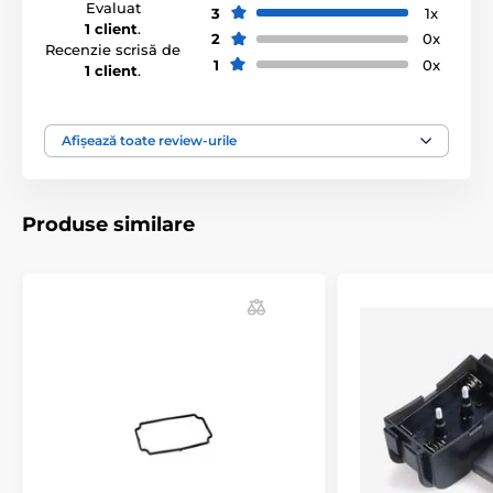
Evaluat
3
1x
Accesorii, zgărzi pentru antrenament
1 client
.
2
0x
Recenzie scrisă de
Accesorii
1
0x
1 client
.
Afișează toate review-urile
Produse similare