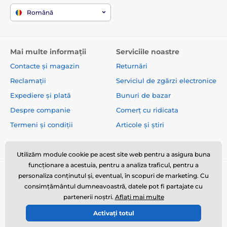
Română
Mai multe informații
Serviciile noastre
Contacte și magazin
Returnări
Reclamații
Serviciul de zgărzi electronice
Expediere și plată
Bunuri de bazar
Despre companie
Comerț cu ridicata
Termeni și condiții
Articole și știri
Utilizăm module cookie pe acest site web pentru a asigura buna
funcționare a acestuia, pentru a analiza traficul, pentru a
personaliza conținutul și, eventual, în scopuri de marketing. Cu
consimțământul dumneavoastră, datele pot fi partajate cu
partenerii noștri.
Aflați mai multe
Activați totul
© 2026 www.zgarzi-electro.ro ⦁ E-shop creat de
SIMPLIA.cz