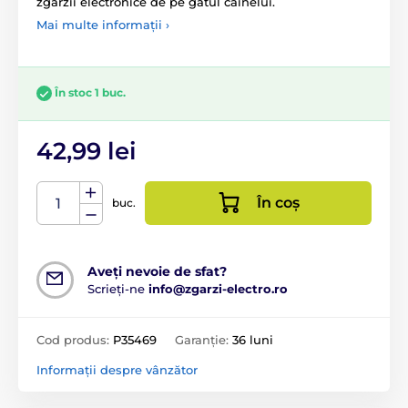
zgărzii electronice de pe gâtul câinelui.
Mai multe informații ›
În stoc 1 buc.
42,99 lei
În coș
buc.
Aveți nevoie de sfat?
Scrieți-ne
info@zgarzi-electro.ro
Cod produs:
P35469
Garanție:
36 luni
Informații despre vânzător