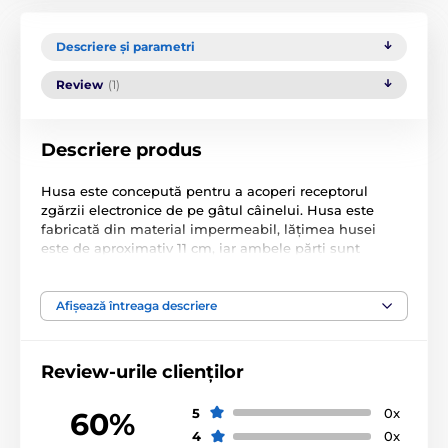
Descriere și parametri
Review
(1)
Descriere produs
Husa este concepută pentru a acoperi receptorul
zgărzii electronice de pe gâtul câinelui. Husa este
fabricată din material impermeabil, lățimea husei
este de aproximativ 11 cm, iar ambele părți sunt
prevăzute cu elastic.
Mărime
S: 45 - 60 cm circumferința gâtului
Afișează întreaga descriere
Specificațiile tehnice pot fi modificate fără o notificare
expresă. Imaginile au doar caracter ilustrativ.
Review-urile clienților
5
0x
60%
Produsul este inclus în categoria
4
0x