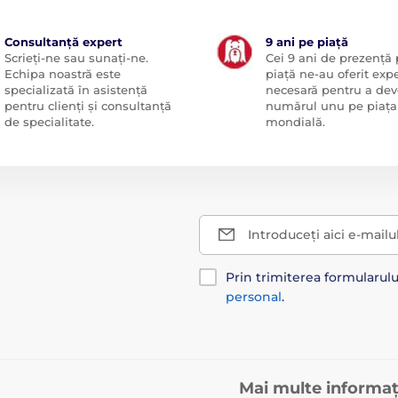
Consultanță expert
9 ani pe piață
Scrieți-ne sau sunați-ne.
Cei 9 ani de prezență
Echipa noastră este
piață ne-au oferit exp
specializată în asistență
necesară pentru a dev
pentru clienți și consultanță
numărul unu pe piața
de specialitate.
mondială.
Introduceți aici e-mailu
Prin trimiterea formularul
personal
.
Mai multe informaț