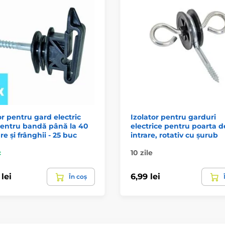
or pentru gard electric
Izolator pentru garduri
pentru bandă până la 40
electrice pentru poarta d
re și frânghii - 25 buc
intrare, rotativ cu șurub
c
10 zile
lei
6,99 lei
În coș