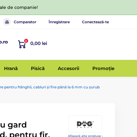
 tale de companie!
Comparator
Înregistrare
Conectează-te
o.ro
0
0,00 lei
Hrană
Pisică
Accesorii
Promoție
re pentru frânghii, cabluri și fire până la 6 mm cu șurub
ru gard
d, pentru fir,
Afișează alte produse ›