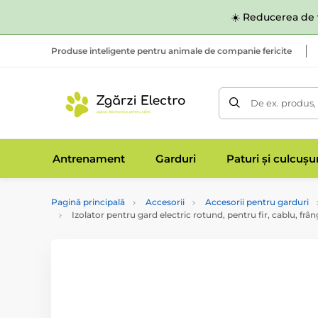
☀️ Reducerea de v
Produse inteligente pentru animale de companie fericite
De ex. produs,
Antrenament
Garduri
Paturi și culcușu
Pagină principală
Accesorii
Accesorii pentru garduri
Izolator pentru gard electric rotund, pentru fir, cablu, frâ