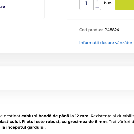
buc.
.ro
Cod produs:
P48824
Informații despre vânzător
te destinat
cablu și bandă de până la 12 mm
. Rezistența și durabili
lasticului.
Filetul este robust, cu grosimea de 6 mm
. Trei vârfuri
i la începutul gardului.