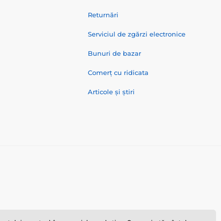
Returnări
Serviciul de zgărzi electronice
Bunuri de bazar
Comerț cu ridicata
Articole și știri