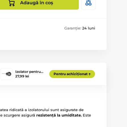
Adaugă în coș
Garanție:
24 luni
Izolator pentru…
Pentru achiziționat
27,99 lei
tatea ridicată a izolatorului sunt asigurate de
 de scurgere asigură
rezistență la umiditate.
Este