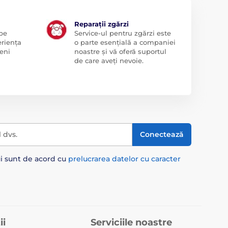
Reparații zgărzi
 pe
Service-ul pentru zgărzi este
eriența
o parte esențială a companiei
eni
noastre și vă oferă suportul
de care aveți nevoie.
l dvs.
Conectează
ui sunt de acord cu
prelucrarea datelor cu caracter
ii
Serviciile noastre