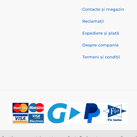
Contacte și magazin
Reclamații
Expediere și plată
Despre companie
Termeni și condiții
© 2026 www.zgarzi-electro.ro ⦁ E-shop creat de
SIMPLIA.cz