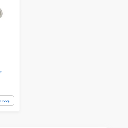
e
În coș