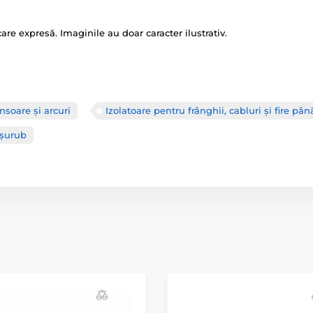
icare expresă. Imaginile au doar caracter ilustrativ.
ensoare și arcuri
Izolatoare pentru frânghii, cabluri și fire p
 șurub