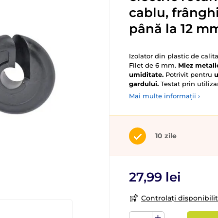
cablu, frângh
până la 12 mm
Izolator din plastic de cali
Filet de 6 mm.
Miez metali
umiditate.
Potrivit pentru
u
gardului.
Testat prin utiliz
Mai multe informații ›
10 zile
27,99 lei
Controlați disponibili