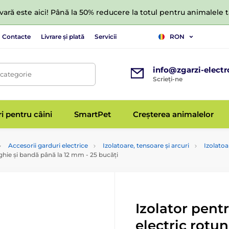
ară este aici! Până la 50% reducere la totul pentru animalele
Contacte
Livrare și plată
Servicii
RON
info@zgarzi-electr
 categorie
Scrieți-ne
ri pentru câini
SmartPet
Creșterea animalelor
Accesorii garduri electrice
Izolatoare, tensoare și arcuri
Izolatoa
nghie și bandă până la 12 mm - 25 bucăți
Izolator pent
electric rotun