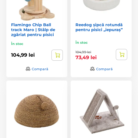
Flamingo Chip Ball
Reedog șipcă rotundă
track Maro | Stâlp de
pentru pisici „iepuraș”
zgâriat pentru pisici
În stoc
În stoc
104,99 lei
104,99 lei
73,49 lei
Compară
Compară