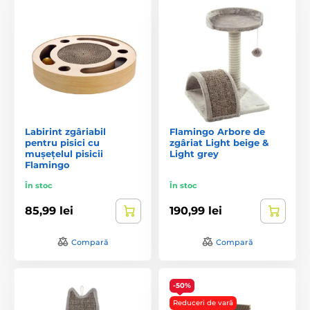
Labirint zgâriabil
Flamingo Arbore de
pentru pisici cu
zgâriat Light beige &
mușețelul pisicii
Light grey
Flamingo
În stoc
În stoc
85,99 lei
190,99 lei
Compară
Compară
-50%
Reduceri de vară