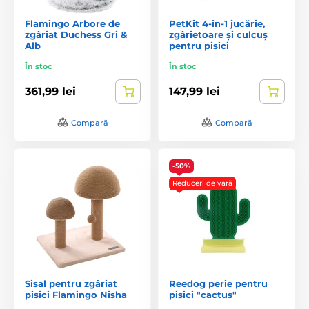
Flamingo Arbore de
PetKit 4-în-1 jucărie,
zgâriat Duchess Gri &
zgârietoare și culcuș
Alb
pentru pisici
În stoc
În stoc
361,99 lei
147,99 lei
Compară
Compară
-50%
Reduceri de vară
Sisal pentru zgâriat
Reedog perie pentru
pisici Flamingo Nisha
pisici "cactus"