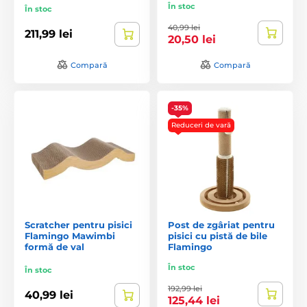
În stoc
În stoc
40,99 lei
211,99 lei
20,50 lei
Compară
Compară
-35%
Reduceri de vară
Scratcher pentru pisici
Post de zgâriat pentru
Flamingo Mawimbi
pisici cu pistă de bile
formă de val
Flamingo
În stoc
În stoc
192,99 lei
40,99 lei
125,44 lei