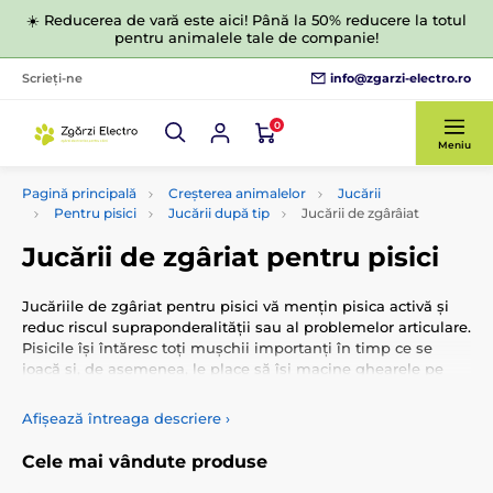
☀️ Reducerea de vară este aici! Până la 50% reducere la totul
pentru animalele tale de companie!
info@zgarzi-electro.ro
Scrieți-ne
0
Meniu
Pagină principală
Creșterea animalelor
Jucării
Pentru pisici
Jucării după tip
Jucării de zgârâiat
Jucării de zgâriat pentru pisici
Jucăriile de zgâriat pentru pisici vă mențin pisica activă și
reduc riscul supraponderalității sau al problemelor articulare.
Pisicile își întăresc toți mușchii importanți în timp ce se
joacă și, de asemenea, le place să își macine ghearele pe
suprafața diferitelor obiecte. Posturile de zgâriat includ o
minge sau o jucărie din pene pentru și mai multă distracție.
Afișează întreaga descriere
›
Cele mai vândute produse