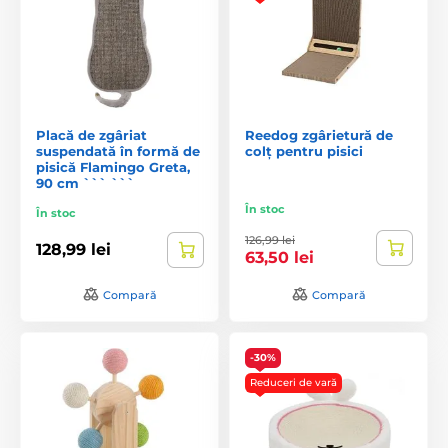
Placă de zgâriat
Reedog zgârietură de
suspendată în formă de
colț pentru pisici
pisică Flamingo Greta,
90 cm ``` ```
În stoc
În stoc
126,99 lei
128,99 lei
63,50 lei
Compară
Compară
-30%
Reduceri de vară