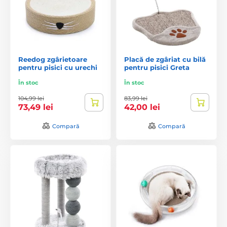
Reedog zgârietoare
Placă de zgâriat cu bilă
pentru pisici cu urechi
pentru pisici Greta
În stoc
În stoc
104,99 lei
83,99 lei
73,49 lei
42,00 lei
Compară
Compară