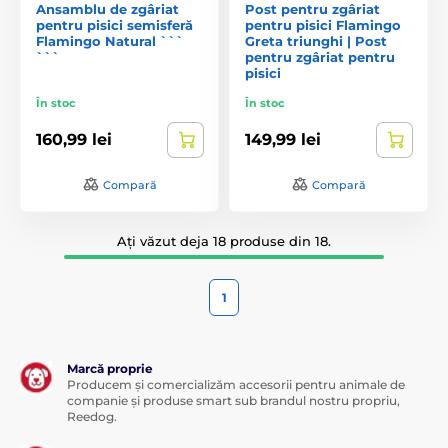
Ansamblu de zgâriat
Post pentru zgâriat
pentru pisici semisferă
pentru pisici Flamingo
Flamingo Natural ```
Greta triunghi | Post
```
pentru zgâriat pentru
pisici
În stoc
În stoc
160,99 lei
149,99 lei
Compară
Compară
Ați văzut deja 18 produse din 18.
1
Marcă proprie
Producem și comercializăm accesorii pentru animale de
companie și produse smart sub brandul nostru propriu,
Reedog.