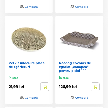
Compară
Compară
Petkit înlocuire placă
Reedog covoraș de
de zgârieturi
zgâriat „canapea”
pentru pisici ```
În stoc
În stoc
21,99 lei
126,99 lei
Compară
Compară