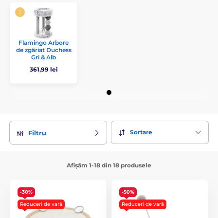
Flamingo Arbore
de zgâriat Duchess
Gri & Alb
361,99 lei
Sortare
Filtru
Afișăm 1-18 din 18 produsele
-30%
-50%
Reduceri de vară
Reduceri de vară