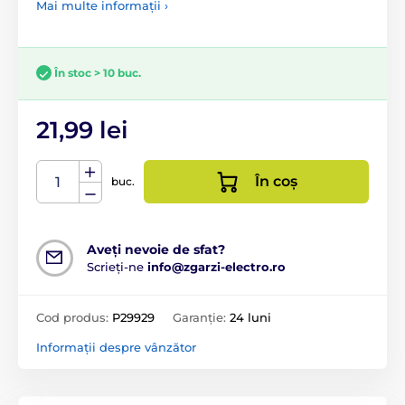
Mai multe informații ›
În stoc > 10 buc.
21,99 lei
În coș
buc.
Aveți nevoie de sfat?
Scrieți-ne
info@zgarzi-electro.ro
Cod produs:
P29929
Garanție:
24 luni
Informații despre vânzător