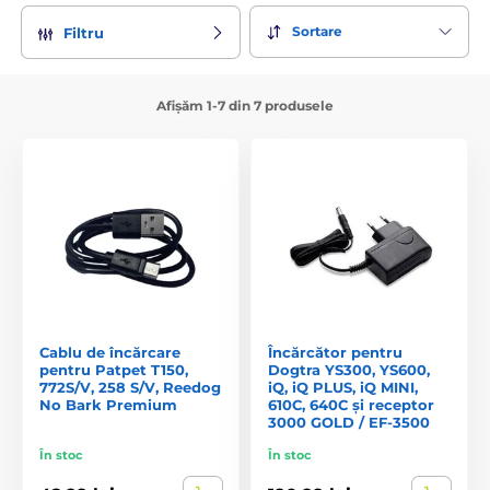
Sortare
Filtru
Afișăm 1-7 din 7 produsele
Cablu de încărcare
Încărcător pentru
pentru Patpet T150,
Dogtra YS300, YS600,
772S/V, 258 S/V, Reedog
iQ, iQ PLUS, iQ MINI,
No Bark Premium
610C, 640C și receptor
3000 GOLD / EF-3500
În stoc
În stoc