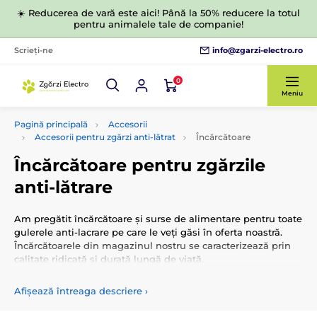
☀️ Reducerea de vară este aici! Până la 50% reducere la totul
pentru animalele tale de companie!
info@zgarzi-electro.ro
Scrieți-ne
0
Meniu
Pagină principală
Accesorii
Accesorii pentru zgărzi anti-lătrat
Încărcătoare
Încărcătoare pentru zgărzile
anti-lătrare
Am pregătit încărcătoare și surse de alimentare pentru toate
gulerele anti-lacrare pe care le veți găsi în oferta noastră.
Încărcătoarele din magazinul nostru se caracterizează prin
calitate ridicată și durată lungă de viață.
Afișează întreaga descriere
›