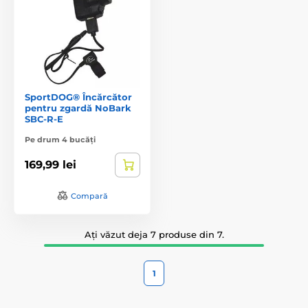
SportDOG® Încărcător
pentru zgardă NoBark
SBC-R-E
Pe drum 4 bucăți
169,99 lei
Compară
Ați văzut deja 7 produse din 7.
1