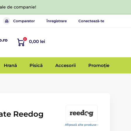
 tale de companie!
Comparator
Înregistrare
Conectează-te
o.ro
0
0,00 lei
Hrană
Pisică
Accesorii
Promoție
pate Reedog
Afișează alte produse ›