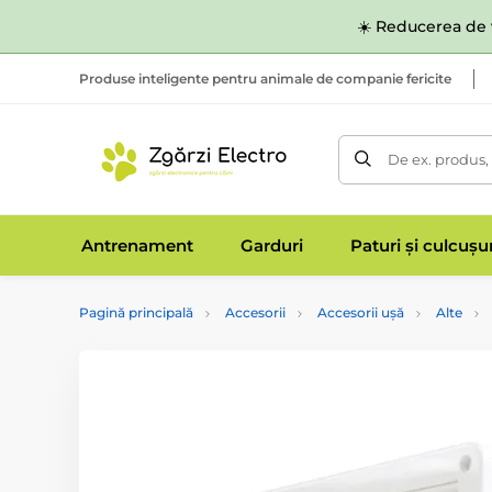
☀️ Reducerea de v
Produse inteligente pentru animale de companie fericite
De ex. produs,
Antrenament
Garduri
Paturi și culcușu
Pagină principală
Accesorii
Accesorii ușă
Alte