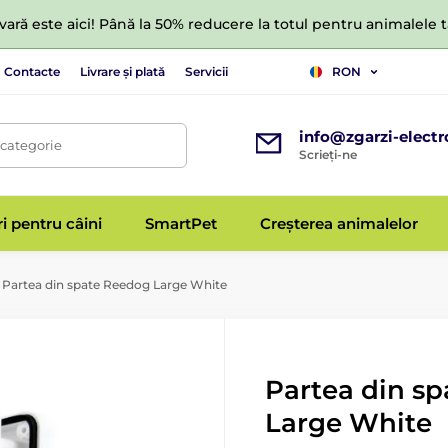
ară este aici! Până la 50% reducere la totul pentru animalele
Contacte
Livrare și plată
Servicii
RON
info@zgarzi-electr
 categorie
Scrieți-ne
ri pentru câini
SmartPet
Creșterea animalelor
Partea din spate Reedog Large White
Partea din s
Large White