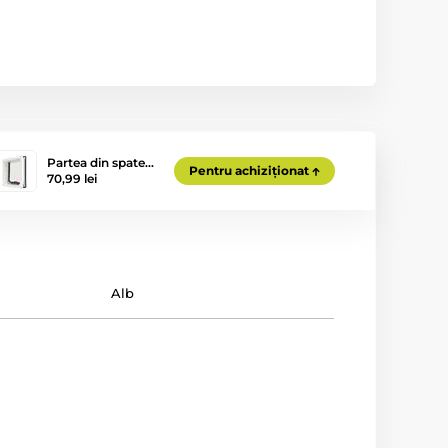
Partea din spate…
Pentru achiziționat
70,99 lei
Alb