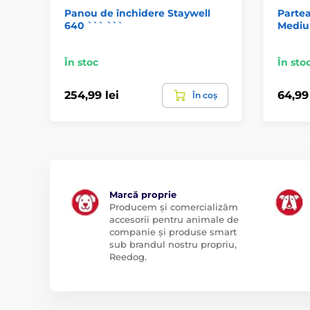
Panou de închidere Staywell
Partea
640 ``` ```
Mediu
În stoc
În sto
254,99 lei
64,99 
În coș
Marcă proprie
Producem și comercializăm
accesorii pentru animale de
companie și produse smart
sub brandul nostru propriu,
Reedog.