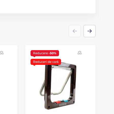
Reducere
-50%
Reduceri de vară