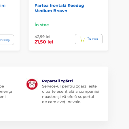
ini
Partea frontală Reedog
Pa
Medium Brown
Me
În stoc
În 
42,99 lei
În coș
61
În coș
21,50 lei
Reparații zgărzi
 pe
Service-ul pentru zgărzi este
eriența
o parte esențială a companiei
eni
noastre și vă oferă suportul
de care aveți nevoie.