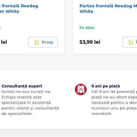
 frontală Reedog
Partea frontală Reedog M
m White
White
c
În stoc
lei
53,99 lei
În coș
Consultanță expert
9 ani pe piață
Scrieți-ne sau sunați-ne.
Cei 9 ani de prezență
Echipa noastră este
piață ne-au oferit exp
specializată în asistență
necesară pentru a dev
pentru clienți și consultanță
numărul unu pe piața
de specialitate.
mondială.