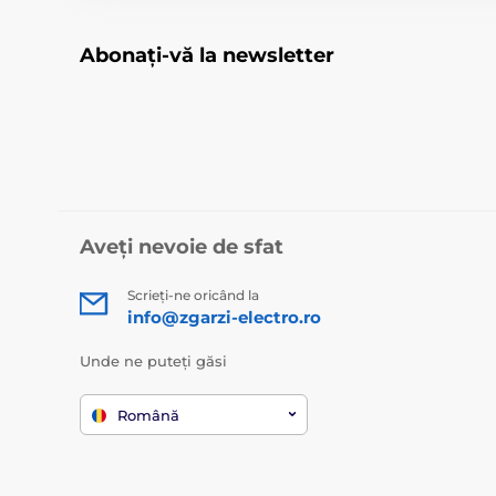
Abonați-vă la newsletter
Aveți nevoie de sfat
Scrieți-ne oricând la
info@zgarzi-electro.ro
Unde ne puteți găsi
Română