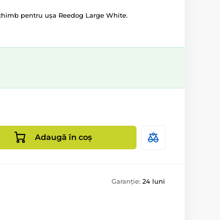
schimb pentru ușa Reedog Large White.
Adaugă în coș
Garanție:
24 luni