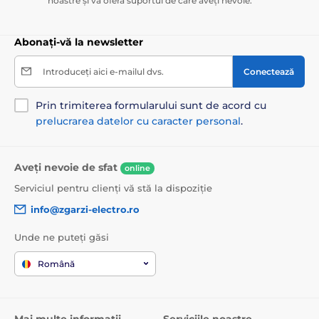
noastre și vă oferă suportul de care aveți nevoie.
Abonați-vă la newsletter
Introduceți aici e-mailul dvs.
Conectează
Prin trimiterea formularului sunt de acord cu
prelucrarea datelor cu caracter personal
.
Aveți nevoie de sfat
online
Serviciul pentru clienți vă stă la dispoziție
info@zgarzi-electro.ro
Unde ne puteți găsi
Română
Mai multe informații
Serviciile noastre