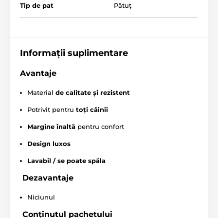
câini Reedog sunt cusute manual, astfel dimensiunea
Tip de pat
Pătuț
poate varia ușor, cu maxim 2-4 cm.)
Informații suplimentare
Specificațiile tehnice pot fi modificate fără o notificare
expresă. Imaginile au doar caracter ilustrativ.
Avantaje
Material
de calitate și rezistent
Produsul este inclus în categoria
Potrivit pentru
toți câinii
Paturi și culcușuri pentru câini
Culcușuri
Margine înaltă
pentru confort
Pentru câini mici
Design luxos
Pentru câini de talie medie
Lavabil / se poate spăla
Pentru câini mari
Dezavantaje
Niciunul
Conținutul pachetului