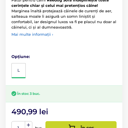
cerințele chiar și celui mai pretențios câine!
Marginea înaltă protejează câinele de curenți de aer,
salteaua moale îi asigură un somn liniștit și
confortabil, iar designul luxos va fi pe placul nu doar al
câinelui, ci și al dumneavoastră.
Mai multe informații ›
Opțiune:
L
În stoc 3 buc.
490,99 lei
În coș
buc.