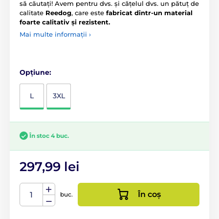
să căutați! Avem pentru dvs. și cățelul dvs. un pătuț de
calitate
Reedog
, care este
fabricat dintr-un material
foarte calitativ și rezistent.
Mai multe informații ›
Opțiune:
L
3XL
În stoc 4 buc.
297,99 lei
În coș
buc.