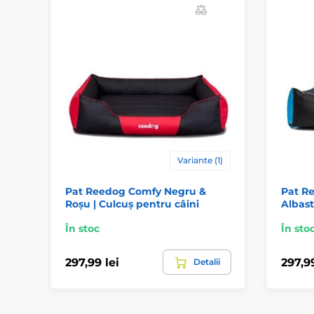
Variante (1)
Pat Reedog Comfy Negru &
Pat R
Roșu | Culcuș pentru câini
Albast
În stoc
În sto
297,99 lei
297,99
Detalii