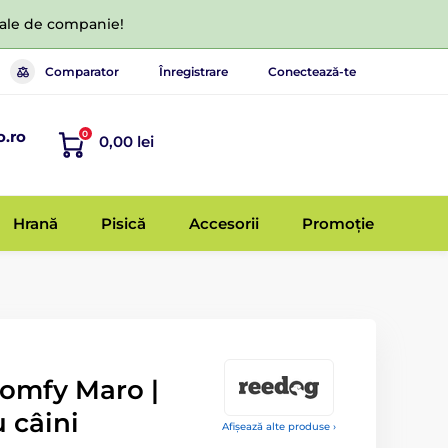
 tale de companie!
Comparator
Înregistrare
Conectează-te
o.ro
0
0,00 lei
Hrană
Pisică
Accesorii
Promoție
omfy Maro |
 câini
Afișează alte produse ›