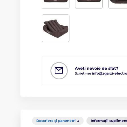
Aveți nevoie de sfat?
Scrieți-ne
info@zgarzi-electro
Descriere și parametri
Informații suplimen