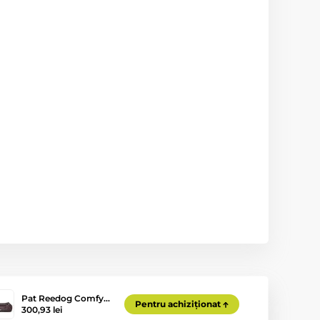
Pat Reedog Comfy…
Pentru achiziționat
300,93 lei