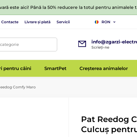
ară este aici! Până la 50% reducere la totul pentru animalele
Contacte
Livrare și plată
Servicii
RON
info@zgarzi-electr
 categorie
Scrieți-ne
ri pentru câini
SmartPet
Creșterea animalelor
Reedog Comfy Maro
Pat Reedog C
Culcuș pentru