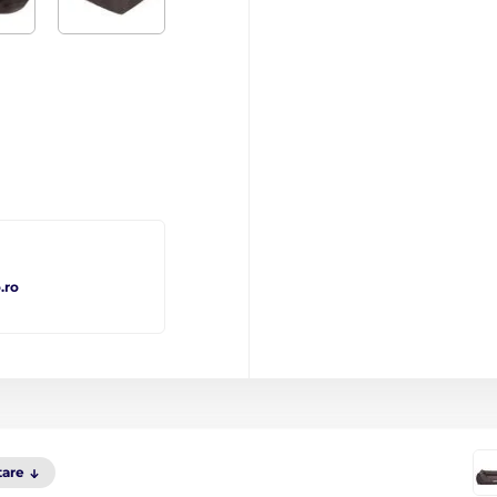
.ro
tare