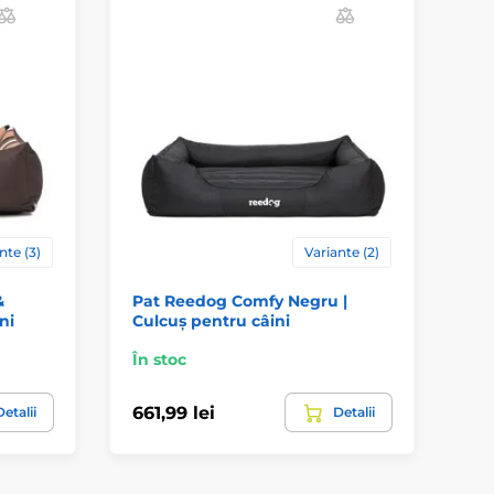
nte (3)
Variante (2)
&
Pat Reedog Comfy Negru |
Re
ni
Culcuș pentru câini
Pă
În stoc
În 
661,99 lei
29
etalii
Detalii