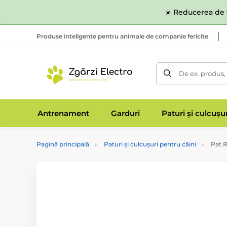
☀️ Reducerea de v
Produse inteligente pentru animale de companie fericite
De ex. produs,
Antrenament
Garduri
Paturi și culcușu
Pagină principală
Paturi și culcușuri pentru câini
Pat 