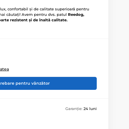
ux, confortabil și de calitate superioară pentru
mai căutați! Avem pentru dvs. patul
Reedog,
oarte rezistent și de înaltă calitate.
tatea
trebare pentru vânzător
Garanție:
24 luni