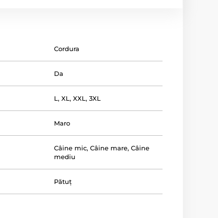
Cordura
Da
L
,
XL
,
XXL
,
3XL
Maro
Câine mic
,
Câine mare
,
Câine
mediu
Pătuț