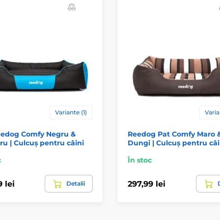
Variante (1)
Varia
eedog Comfy Negru &
Reedog Pat Comfy Maro 
ru | Culcuș pentru câini
Dungi | Culcuș pentru câi
c
În stoc
 lei
297,99 lei
Detalii
D