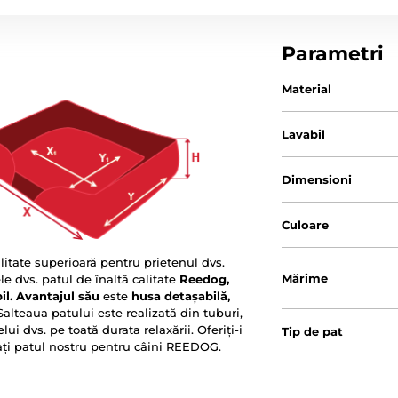
Parametri
Material
Lavabil
Dimensioni
Culoare
alitate superioară pentru prietenul dvs.
Mărime
e dvs. patul de înaltă calitate
Reedog,
bil. Avantajul său
este
husa detașabilă,
Salteaua patului este realizată din tuburi,
i dvs. pe toată durata relaxării. Oferiți-i
Tip de pat
rați patul nostru pentru câini REEDOG.