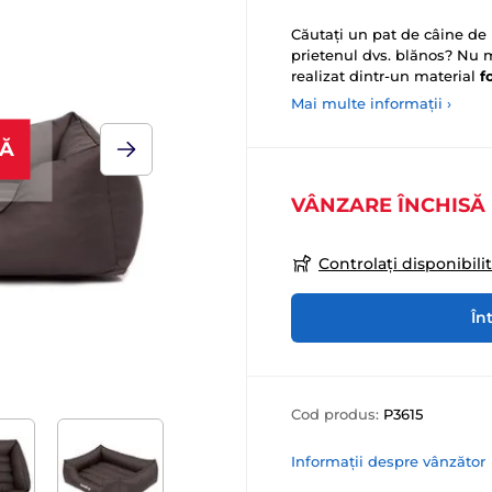
Căutați un pat de câine de l
prietenul dvs. blănos? Nu 
realizat dintr-un material
f
Mai multe informații ›
SĂ
VÂNZARE ÎNCHISĂ
Controlați disponibili
În
Cod produs:
P3615
Informații despre vânzător