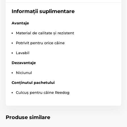
expresă. Imaginile au doar caracter ilustrativ.
Informații suplimentare
Produsul este inclus în categoria
Avantaje
Paturi și culcușuri pentru câini
Culcușuri
Material de calitate și rezistent
Pentru câini mici
Potrivit pentru orice câine
Pentru câini de talie medie
Lavabil
Pentru câini mari
Dezavantaje
Niciunul
Conținutul pachetului
Culcuș pentru câine Reedog
Produse similare