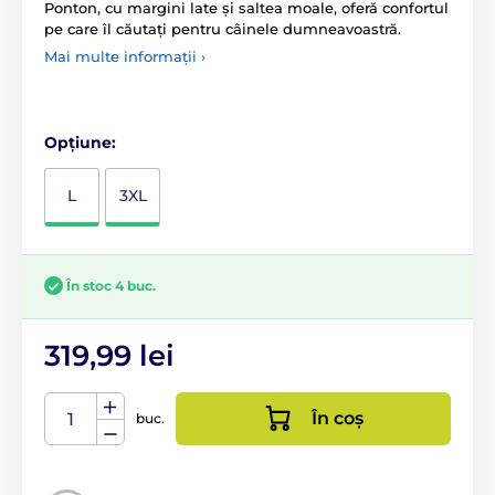
Ponton, cu margini late și saltea moale, oferă confortul
pe care îl căutați pentru câinele dumneavoastră.
Mai multe informații ›
Opțiune:
L
3XL
În stoc 4 buc.
319,99 lei
În coș
buc.