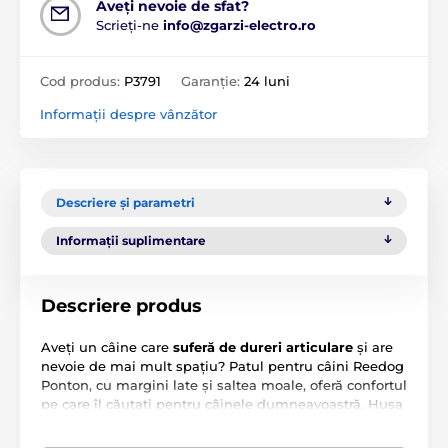
Aveți nevoie de sfat?
Scrieți-ne
info@zgarzi-electro.ro
Cod produs:
P3791
Garanție:
24 luni
Informații despre vânzător
Descriere și parametri
Informații suplimentare
Descriere produs
Aveți un câine care
suferă de
dureri articulare
și are
nevoie de mai mult spațiu? Patul pentru câini Reedog
Ponton, cu margini late și saltea moale, oferă confortul
pe care îl căutați pentru câinele dumneavoastră. Husa
patului poate fi îndepărtată și spălată cu ușurință în
mașina de spălat, astfel încât întreținerea este simplă,