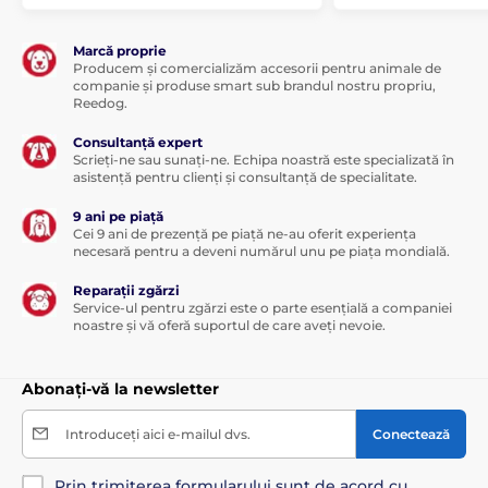
Marcă proprie
Producem și comercializăm accesorii pentru animale de
companie și produse smart sub brandul nostru propriu,
Reedog.
Consultanță expert
Scrieți-ne sau sunați-ne. Echipa noastră este specializată în
asistență pentru clienți și consultanță de specialitate.
9 ani pe piață
Cei 9 ani de prezență pe piață ne-au oferit experiența
necesară pentru a deveni numărul unu pe piața mondială.
Reparații zgărzi
Service-ul pentru zgărzi este o parte esențială a companiei
noastre și vă oferă suportul de care aveți nevoie.
Abonați-vă la newsletter
Introduceți aici e-mailul dvs.
Conectează
Prin trimiterea formularului sunt de acord cu