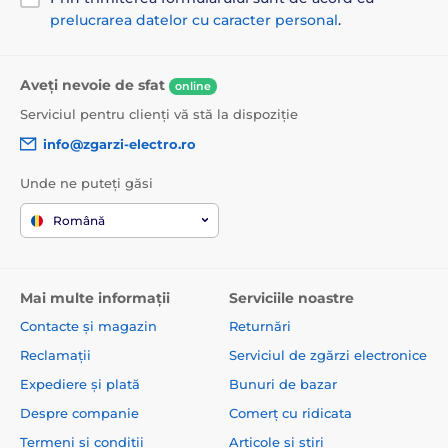
prelucrarea datelor cu caracter personal
.
Aveți nevoie de sfat
online
Serviciul pentru clienți vă stă la dispoziție
info@zgarzi-electro.ro
Unde ne puteți găsi
Română
Mai multe informații
Serviciile noastre
Contacte și magazin
Returnări
Reclamații
Serviciul de zgărzi electronice
Expediere și plată
Bunuri de bazar
Despre companie
Comerț cu ridicata
Termeni și condiții
Articole și știri