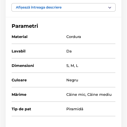
companie. Piramida este fabricată din cordura, un
material de înaltă calitate și foarte rezistent, astfel
Afișează întreaga descriere
încât poate rezista chiar și zgârieturilor. Cu siguranță,
și câinele dvs. va aprecia acest culcuș luxos cu
acoperiș, care îi oferă un spațiu sigur și confortabil.
Parametri
Poate fi spălat la mașină la 30°C (program de spălare
manuală).
Material
Cordura
Lavabil
Da
Dimensioni
S
,
M
,
L
Culoare
Negru
Mărime
Câine mic
,
Câine mediu
Tip de pat
Piramidă
Cum să alegeți corect piramida