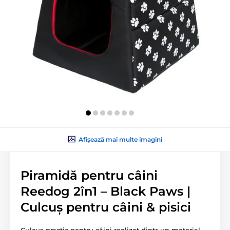
Afișează mai multe imagini
Piramidă pentru câini
Reedog 2în1 – Black Paws |
Culcuș pentru câini & pisici
Culcuș practic pentru câini realizat dintr-un material