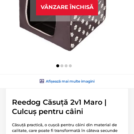
VÂNZARE ÎNCHISĂ
Afișează mai multe imagini
Reedog Căsuță 2v1 Maro |
Culcuș pentru câini
Căsuță practică, o cușcă pentru câini din material de
calitate, care poate fi transformată în câteva secunde