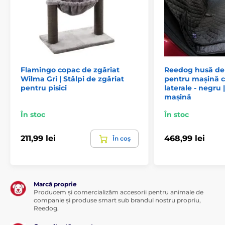
curentului, oferă un spațiu închis plăcut și permite
câinelui să se relaxeze, husă detașabilă și lavabilă cu
fermoare din cordura rezistentă
Material:
cordura rezistentă utilizată pentru
echipamente outdoor, respinge murdăria, ușor de
întreținut (spălare la 30 de grade), umplutură din
spumă + fibre poliuretanice
Flamingo copac de zgâriat
Reedog husă de 
Wilma Gri | Stâlpi de zgâriat
pentru mașină c
Personalitatea câinelui:
câine de pază sau curios,
pentru pisici
laterale - negru
preferă un loc confortabil și moale unde se poate
mașină
ascunde, are nevoie de propriul spațiu acoperit
În stoc
În stoc
211,99 lei
468,99 lei
În coș
Marcă proprie
Producem și comercializăm accesorii pentru animale de
companie și produse smart sub brandul nostru propriu,
Reedog.