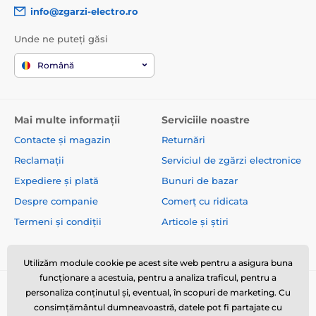
mari: înălțimea câinelui 45 - 50 cm - Staffordshire
info@zgarzi-electro.ro
Terrier american, Kelpie australian, Epagneul breton,
Ciobănesc australian, Mastiff mallorquin, Câine de
Unde ne puteți găsi
turmă australian, Chow-Chow, Bull Terrier
Română
Mai multe informații
Serviciile noastre
Specificațiile tehnice pot fi modificate fără o notificare
expresă. Imaginile au doar caracter ilustrativ.
Contacte și magazin
Returnări
Reclamații
Serviciul de zgărzi electronice
Expediere și plată
Bunuri de bazar
Despre companie
Comerț cu ridicata
Termeni și condiții
Articole și știri
Utilizăm module cookie pe acest site web pentru a asigura buna
funcționare a acestuia, pentru a analiza traficul, pentru a
personaliza conținutul și, eventual, în scopuri de marketing. Cu
consimțământul dumneavoastră, datele pot fi partajate cu