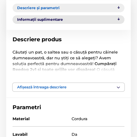
Descriere și parametri
Informații suplimentare
Descriere produs
Căutați un pat, o saltea sau o căsuță pentru câinele
dumneavoastră, dar nu știți ce să alegeți? Avem
soluția perfectă pentru dumneavoastră!
Cumpărați
Reedog 2v1 și toate grijile vor dispărea!
O căsuță
practică, o cușcă pentru câini din material de calitate,
care poate fi transformată în câteva secunde într-un
pat pentru câini sau pisici. Câinele dumneavoastră va
Afișează întreaga descriere
adora acest pat cu acoperiș. Câinii îl iubesc pentru că
le oferă un sentiment de siguranță. Nu ezitați și
alegeți din gama noastră variată de paturi.
Parametri
Material
Cordura
Lavabil
Da