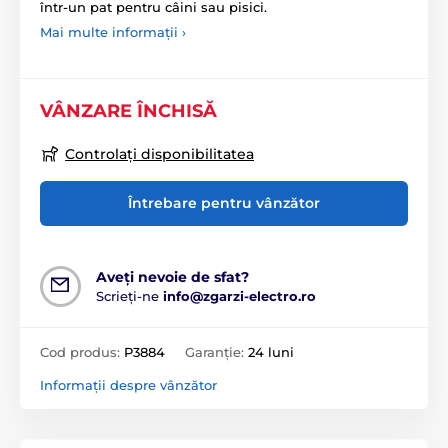
într-un pat pentru câini sau pisici.
Mai multe informații ›
VÂNZARE ÎNCHISĂ
Controlați disponibilitatea
Întrebare pentru vânzător
Aveți nevoie de sfat?
Scrieți-ne
info@zgarzi-electro.ro
Cod produs:
P3884
Garanție:
24 luni
Informații despre vânzător