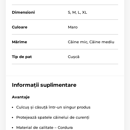
Dimensioni
S
,
M
,
L
,
XL
Culoare
Maro
Mărime
Câine mic
,
Câine mediu
Tip de pat
Cușcă
Confortul este garantat de materialele de calitate, iar
părțile laterale protejează câinele de frig.
Informații suplimentare
Avantaje
Culcuș și căsuță într-un singur produs
Protejează spatele câinelui de curenți
Material de calitate – Cordura