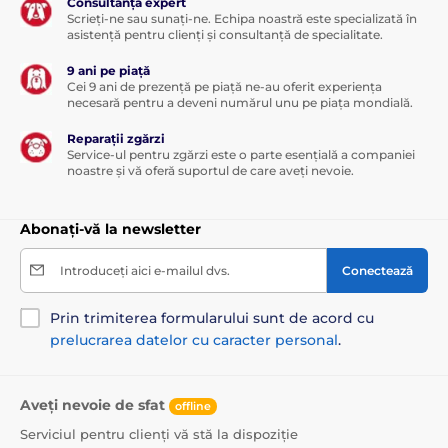
Consultanță expert
Scrieți-ne sau sunați-ne. Echipa noastră este specializată în
asistență pentru clienți și consultanță de specialitate.
9 ani pe piață
Cei 9 ani de prezență pe piață ne-au oferit experiența
necesară pentru a deveni numărul unu pe piața mondială.
Reparații zgărzi
Service-ul pentru zgărzi este o parte esențială a companiei
noastre și vă oferă suportul de care aveți nevoie.
Dimensiuni căsuță:
Abonați-vă la newsletter
Dimensiunea S
(30x40 cm), pentru rasele foarte
mici: înălțimea câinelui până la 30 cm - Yorkshire
Introduceți aici e-mailul dvs.
Conectează
Terrier, Chihuahua, Teckel pitic
Dimensiunea M
(35x45 cm), pentru rase mici-medii:
Prin trimiterea formularului sunt de acord cu
înălțimea câinelui 30 - 35 cm - Bichon, Basset,
prelucrarea datelor cu caracter personal
.
Terrier brazilian, Schnauzer, Beagle
Dimensiunea L
(40x50 cm), pentru rase medii:
înălțimea câinelui 35 - 40 cm - Border Collie, Spaniel
Aveți nevoie de sfat
offline
de câmp, Mudi, Pinscher cu păr scurt austriac
Serviciul pentru clienți vă stă la dispoziție
Dimensiunea XL
(44x55 cm), pentru rase medii-