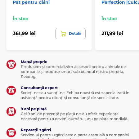
Pat pentru câini
Perfection |Culc
Produsul este inclus în categoria
În stoc
În stoc
Paturi și culcușuri pentru câini
Culcușuri
361,99 lei
211,99 lei
Detalii
Pentru câini mici
Pentru câini de talie medie
Pentru câini mari
Marcă proprie
Producem și comercializăm accesorii pentru animale de
companie și produse smart sub brandul nostru propriu,
Reedog.
Consultanță expert
Scrieți-ne sau sunați-ne. Echipa noastră este specializată în
asistență pentru clienți și consultanță de specialitate.
9 ani pe piață
Cei 9 ani de prezență pe piață ne-au oferit experiența
necesară pentru a deveni numărul unu pe piața mondială.
Reparații zgărzi
Service-ul pentru zgărzi este o parte esențială a companiei