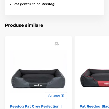
Pat pentru câine
Reedog
Produse similare
Variante (3)
Specificațiile tehnice pot fi modificate fără o notificare
expresă. Imaginile au doar caracter ilustrativ.
Reedog Pat Grey Perfection |
Pat Reedog Bla