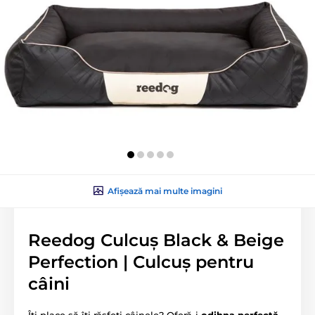
Afișează mai multe imagini
Reedog Culcuș Black & Beige
Perfection | Culcuș pentru
câini
Îți place să îți răsfeți câinele? Oferă-i
odihna perfectă