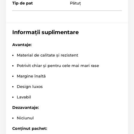
Tip de pat
Pătuț
Informații suplimentare
Avantaje:
Material de calitate și rezistent
Potrivit chiar și pentru cele mai mari rase
Culcușul pentru câini Reedog Perfection este
disponibil în mai multe dimensiuni. Este potrivit
Margine înaltă
pentru câini mici, medii și chiar pentru cei mai mari.
Dimensiunea poate fi selectată utilizând tabelul.
Design luxos
(*Culcușurile noastre pentru câini Reedog sunt cusute
Lavabil
manual, așa că dimensiunile pot varia ușor, cu maxim
2 - 4 cm.)
Dezavantaje:
Niciunul
Conținut pachet: