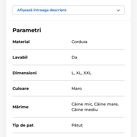
sănătoasă a câinelui este asigurată de o saltea
tubulară, care îl protejează împotriva escarelor.
Afișează întreaga descriere
Căptușeala înaltă a marginilor oferă un adăpost
confortabil pentru patruped.
Umplutura din spumă de
poliuretan și spumă de polipropilenă
creează
Parametri
un
strat moale și confortabil, cu memorie.
Material
Cordura
Lavabil
Da
Dimensioni
L
,
XL
,
XXL
Culoare
Maro
Câine mic
,
Câine mare
,
Mărime
Câine mediu
Tip de pat
Pătuț