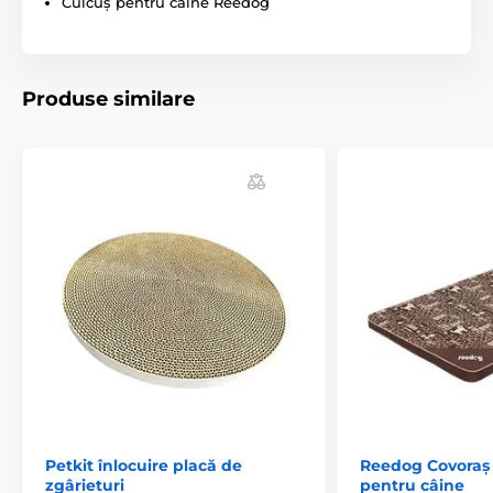
Culcuș pentru câine Reedog
Pentru câini mari
Produse similare
Petkit înlocuire placă de
Reedog Covoraș 
zgârieturi
pentru câine