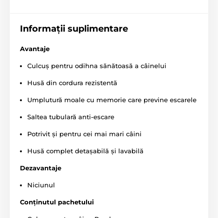
Informații suplimentare
Patul pentru câini Reedog King este potrivit pentru
câini de talie medie până la mare, conform tabelului
Avantaje
de mărimi. (*Paturile noastre pentru câini Reedog
sunt cusute manual, astfel încât dimensiunile pot
Culcuș pentru odihna sănătoasă a câinelui
varia ușor, cu maximum 2 - 4 cm.)
Husă din cordura rezistentă
Umplutură moale cu memorie care previne escarele
Saltea tubulară anti-escare
Specificațiile tehnice pot fi modificate fără o notificare
expresă. Imaginile au doar caracter ilustrativ.
Potrivit și pentru cei mai mari câini
Husă complet detașabilă și lavabilă
Produsul este inclus în categoria
Dezavantaje
Paturi și culcușuri pentru câini
Culcușuri
Niciunul
Pentru câini mici
Conținutul pachetului
Pentru câini de talie medie