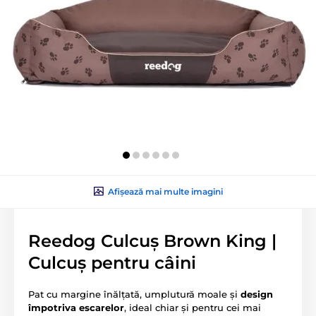
Afișează mai multe imagini
Reedog Culcuș Brown King |
Culcuș pentru câini
Pat cu margine înălțată, umplutură moale și
design
împotriva escarelor
, ideal chiar și pentru cei mai