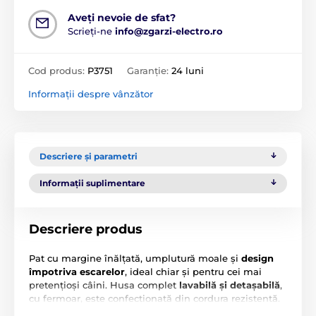
Aveți nevoie de sfat?
Scrieți-ne
info@zgarzi-electro.ro
Cod produs:
P3751
Garanție:
24 luni
Informații despre vânzător
Descriere și parametri
Informații suplimentare
Descriere produs
Pat cu margine înălțată, umplutură moale și
design
împotriva escarelor
, ideal chiar și pentru cei mai
pretențioși câini. Husa complet
lavabilă și detașabilă
,
cu fermoar, este confecționată din cordura rezistentă.
Paturile Reedog sunt
cusute manual.
Odihna