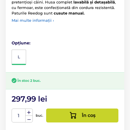
pretențioși câini. Husa complet
lavabilă și detașabilă
,
cu fermoar, este confecționată din cordura rezistentă.
Paturile Reedog sunt
cusute manual.
Mai multe informații ›
Opțiune:
L
În stoc 2 buc.
297,99 lei
În coș
buc.