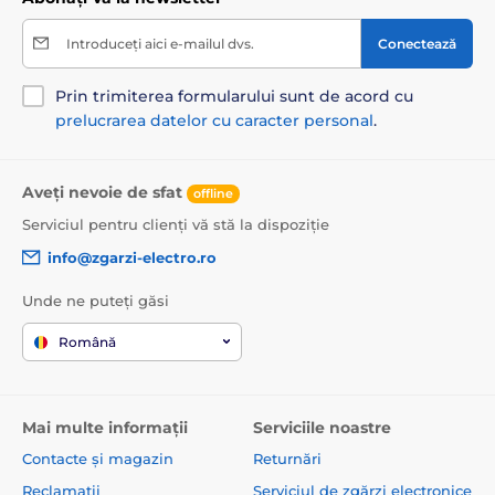
Introduceți aici e-mailul dvs.
Conectează
Prin trimiterea formularului sunt de acord cu
prelucrarea datelor cu caracter personal
.
Aveți nevoie de sfat
offline
Serviciul pentru clienți vă stă la dispoziție
info@zgarzi-electro.ro
Unde ne puteți găsi
Română
Mai multe informații
Serviciile noastre
Contacte și magazin
Returnări
Reclamații
Serviciul de zgărzi electronice