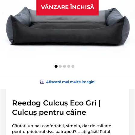
VÂNZARE ÎNCHISĂ
Afișează mai multe imagini
Reedog Culcuș Eco Gri |
Culcuș pentru câine
Căutați un pat confortabil, simplu, dar de calitate
pentru prietenul dvs. patruped? L-ați găsit! Patul