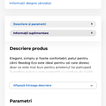
Informații despre vânzător
Descriere și parametri
Informații suplimentare
Descriere produs
Elegant, simplu și foarte confortabil, patul pentru
câini Reedog Eco este ideal pentru cei care doresc
doar ce este mai bun pentru prietenul lor patruped.
Suprafața patului este acoperită cu cordura de înaltă
calitate și rezistentă, care face față cu ușurință
murdăriei, umidității și gheruțelor câinelui. Materialul
patului poate fi îndepărtat cu ușurință și spălat
Afișează întreaga descriere
manual sau
în mașina de spălat, pe un program
delicat la 30°C
. Interiorul patului este căptușit cu
spumă moale, oferind un loc plăcut pentru odihnă și
Parametri
relaxare.