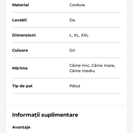
Material
Cordura
Lavabil
Da
Dimensioni
L
,
XL
,
XXL
Culoare
Gri
Câine mic
,
Câine mare
,
Alegeți dimensiunea potrivită pentru câinele dvs.
Mărime
Câine mediu
folosind tabelul de mai jos. (*Paturile noastre pentru
câini Reedog sunt cusute manual, astfel încât
dimensiunea poate varia ușor, cu maxim 2-4 cm.)
Tip de pat
Pătuț
Informații suplimentare
Avantaje