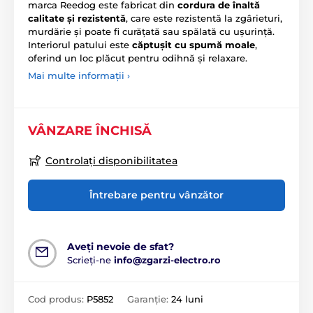
marca Reedog este fabricat din
cordura de înaltă
calitate și rezistentă
, care este rezistentă la zgârieturi,
murdărie și poate fi curățată sau spălată cu ușurință.
Interiorul patului este
căptușit cu spumă moale
,
oferind un loc plăcut pentru odihnă și relaxare.
Mai multe informații ›
VÂNZARE ÎNCHISĂ
Controlați disponibilitatea
Întrebare pentru vânzător
Aveți nevoie de sfat?
Scrieți-ne
info@zgarzi-electro.ro
Cod produs:
P5852
Garanție:
24 luni