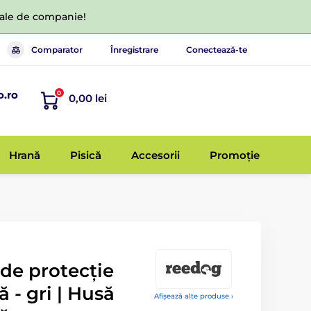
 tale de companie!
Comparator
Înregistrare
Conectează-te
o.ro
0
0,00 lei
Hrană
Pisică
Accesorii
Promoție
de protecție
 - gri | Husă
Afișează alte produse ›