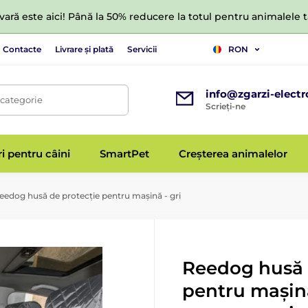
ară este aici! Până la 50% reducere la totul pentru animalele
Contacte
Livrare și plată
Servicii
RON
info@zgarzi-electr
 categorie
Scrieți-ne
ri pentru câini
SmartPet
Creșterea animalelor
edog husă de protecție pentru mașină - gri
Reedog husă 
pentru mașină