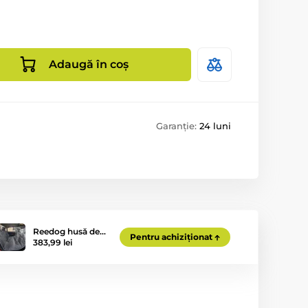
Adaugă în coș
Garanție:
24 luni
Reedog husă de…
Pentru achiziționat
383,99 lei