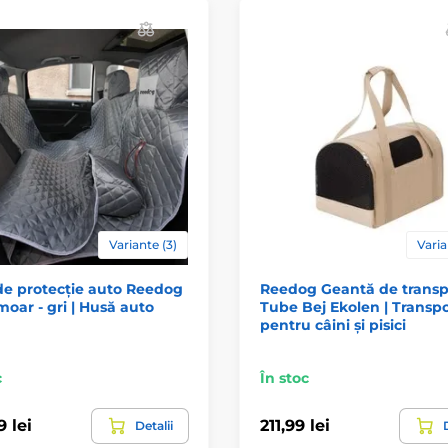
Variante (3)
Varia
de protecție auto Reedog
Reedog Geantă de transp
moar - gri | Husă auto
Tube Bej Ekolen | Transpo
pentru câini și pisici
c
În stoc
 lei
211,99 lei
Detalii
D