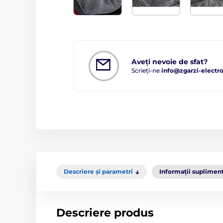
Aveți nevoie de sfat?
Scrieți-ne
info@zgarzi-electro
Descriere și parametri
Informații suplimen
Descriere produs