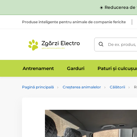
☀️ Reducerea de v
Produse inteligente pentru animale de companie fericite
De ex. produs,
Antrenament
Garduri
Paturi și culcușu
Pagină principală
Creșterea animalelor
Călătorii
Re