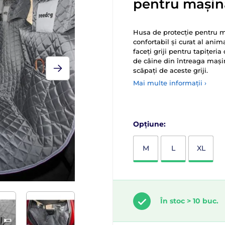
pentru mașin
Husa de protecție pentru m
confortabil și curat al ani
faceți griji pentru tapițeri
de câine din întreaga mași
scăpați de aceste griji.
Mai multe informații ›
Opțiune:
M
L
XL
În stoc > 10 buc.