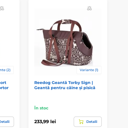
nte (2)
Variante (1)
ort
Reedog Geantă Torby Sign |
Hu
rtor
Geantă pentru câine și pisică
câ
| 
În stoc
În 
233,99 lei
44
etalii
Detalii