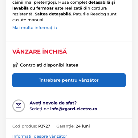
câinii mai pretențioși. Husa complet
detașabilă și
lavabilă cu fermoar
este realizată din cordura
rezistentă.
Saltea detașabilă
. Paturile Reedog sunt
cusute manual.
Mai multe informații ›
VÂNZARE ÎNCHISĂ
Controlați disponibilitatea
Întrebare pentru vânzător
Aveți nevoie de sfat?
Scrieți-ne
info@zgarzi-electro.ro
Cod produs:
P3727
Garanție:
24 luni
Informații despre vânzător