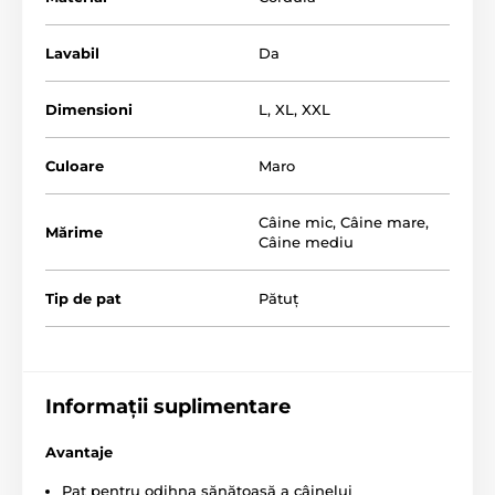
cusute manual.
Lavabil
Da
Dimensioni
L
,
XL
,
XXL
Culoare
Maro
Câine mic
,
Câine mare
,
Mărime
Câine mediu
Tip de pat
Pătuț
Informații suplimentare
Avantaje
Pat pentru odihna sănătoasă a câinelui