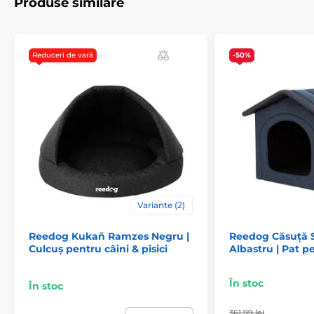
Produse similare
Patul este potrivit chiar și pentru cele mai mari rase
de câini și este foarte ușor de întreținut. Dimensiunea
poate fi aleasă cu ajutorul tabelului. (*Paturile noastre
Reduceri de vară
-50%
pentru câini Reedog sunt cusute manual, astfel încât
dimensiunea poate varia ușor, cu maxim 2-4 cm.)
Specificațiile tehnice pot fi modificate fără o notificare
expresă. Imaginile au doar caracter ilustrativ.
Variante (2)
Reedog Kukaň Ramzes Negru |
Reedog Căsuță S
Culcuș pentru câini & pisici
Albastru | Pat p
În stoc
În stoc
361,99 lei