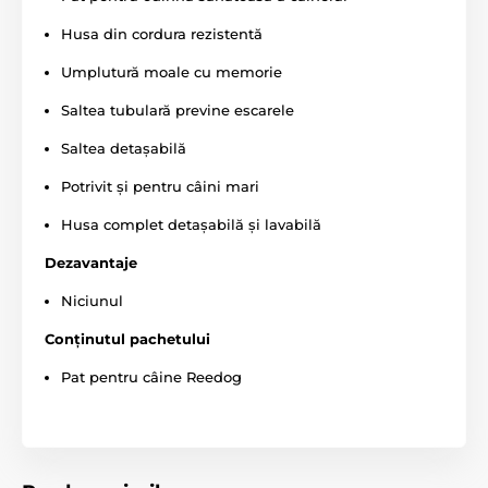
Odihna sănătoasă a câinelui este asigurată de
Husa din cordura rezistentă
salteaua tubulară, care protejează câinele împotriva
escarelor. Salteaua poate fi detașată și utilizată
Umplutură moale cu memorie
separat. Marginile ridicate oferă un spațiu confortabil
pentru câine.
Umplutura moale din spumă de
Saltea tubulară previne escarele
memorie
este realizată din
spumă poliuretanică și
spumă de polipropilenă.
Saltea detașabilă
Potrivit și pentru câini mari
Husa complet detașabilă și lavabilă
Dezavantaje
Niciunul
Conținutul pachetului
Pat pentru câine Reedog