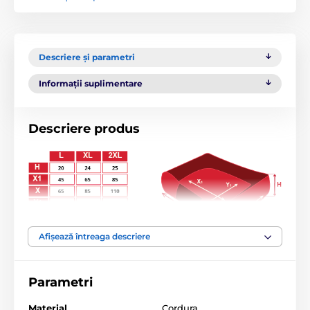
Descriere și parametri
Informații suplimentare
Descriere produs
Afișează întreaga descriere
Pat pentru câini cu margine ridicată, umplutură moale
și
tratament împotriva escarelor
, ideal chiar și pentru
câinii mai pretențioși. Husa complet
detașabilă și
Parametri
lavabilă cu fermoar
este realizată din cordura
rezistentă.
Saltea detașabilă
. Paturile Reedog sunt
Material
Cordura