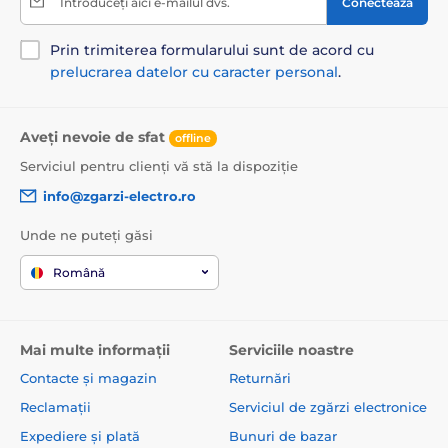
Introduceți aici e-mailul dvs.
Conectează
Prin trimiterea formularului sunt de acord cu
prelucrarea datelor cu caracter personal
.
Aveți nevoie de sfat
offline
Serviciul pentru clienți vă stă la dispoziție
info@zgarzi-electro.ro
Unde ne puteți găsi
Română
Mai multe informații
Serviciile noastre
Contacte și magazin
Returnări
Reclamații
Serviciul de zgărzi electronice
Expediere și plată
Bunuri de bazar