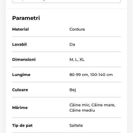
Parametri
Material
Cordura
Lavabil
Da
Dimensioni
M
,
L
,
XL
Lungime
80-99 cm
,
100-140 cm
Tabelul de mărimi de mai jos vă va ajuta să alegeți
Culoare
Bej
salteaua potrivită pentru cățelul dumneavoastră.
(*Saltelele noastre Reedog sunt cusute manual, astfel
încât se poate întâmpla ca dimensiunea să difere
Câine mic
,
Câine mare
,
Mărime
ușor, însă maximum cu 2 - 4 cm.)
Câine mediu
Tip de pat
Saltele