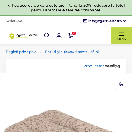
☀️ Reducerea de vară este aici! Până la 50% reducere la totul
pentru animalele tale de companie!
info@zgarzi-electro.ro
Scrieți-ne
0
Meniu
Pagină principală
Paturi și culcușuri pentru câini
Producător