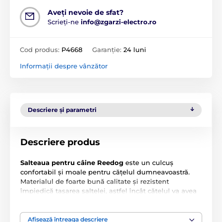
Aveți nevoie de sfat?
Scrieți-ne
info@zgarzi-electro.ro
Cod produs:
P4668
Garanție:
24 luni
Informații despre vânzător
Descriere și parametri
Descriere produs
Salteaua pentru câine Reedog
este un culcuș
confortabil și moale pentru cățelul dumneavoastră.
Materialul de foarte bună calitate și rezistent
împiedică tasarea saltelei, astfel încât cățelul va avea
un somn de calitate pe toată durata relaxării. Salteaua
poate fi folosită și ca suport în cușcă, sau ca culcuș în
timpul călătoriilor cu mașina.
Afișează întreaga descriere