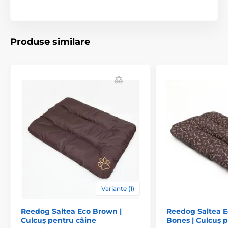
Produse similare
Specificațiile tehnice se pot modifica fără notificare
prealabilă. Imaginile au doar caracter ilustrativ.
Produsul este inclus în categoria
Paturi și culcușuri pentru câini
Saltele
Pentru câini mici
Pentru câini de talie medie
Pentru câini mari
Variante (1)
Reedog Saltea Eco Brown |
Reedog Saltea E
Culcuș pentru câine
Bones | Culcuș 