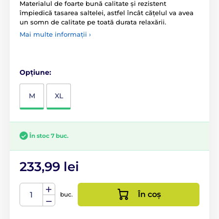
Materialul de foarte bună calitate și rezistent
împiedică tasarea saltelei, astfel încât cățelul va avea
un somn de calitate pe toată durata relaxării.
Mai multe informații ›
Opțiune:
M
XL
În stoc 7 buc.
233,99 lei
În coș
buc.