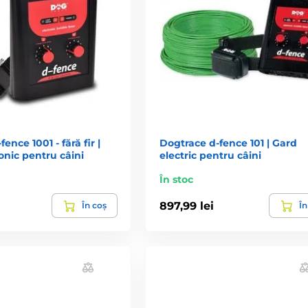
ence 1001 - fără fir |
Dogtrace d‑fence 101 | Gard
onic pentru câini
electric pentru câini
În stoc
897,99 lei
În coș
În