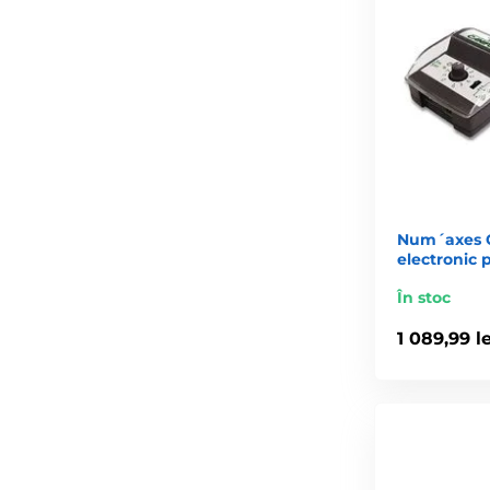
Num´axes C
electronic 
În stoc
1 089,99 le