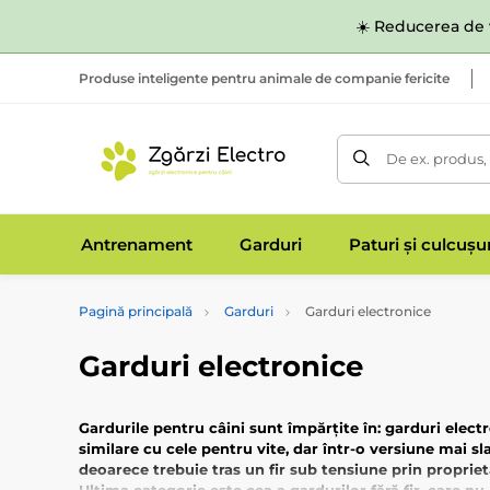
☀️ Reducerea de v
Produse inteligente pentru animale de companie fericite
De ex. produs,
Antrenament
Garduri
Paturi și culcușu
Pagină principală
Garduri
Garduri electronice
Garduri electronice
Gardurile pentru câini sunt împărțite în: garduri elect
similare cu cele pentru vite, dar într-o versiune mai s
deoarece trebuie tras un fir sub tensiune prin propriet