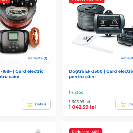
Variante (1)
Variant
-168F | Gard electric
Dogtra EF-3500 | Gard electri
ntru câini
pentru câini
În stoc
1 603,99 lei
Detalii
De
1 042,59 lei
Reducere
-40%