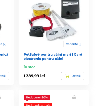
e (2)
Variante (1)
onică
PetSafe® pentru câini mari | Gard
electronic pentru câini
În stoc
1 389,99 lei
talii
Detalii
Reducere
-20%
Reduceri de vară