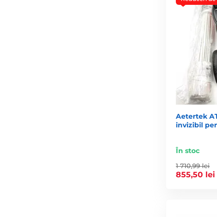
Aetertek AT
invizibil pe
În stoc
1 710,99 lei
855,50 lei