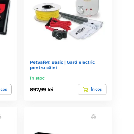
PetSafe® Basic | Gard electric
pentru câini
În stoc
897,99 lei
 coș
În coș