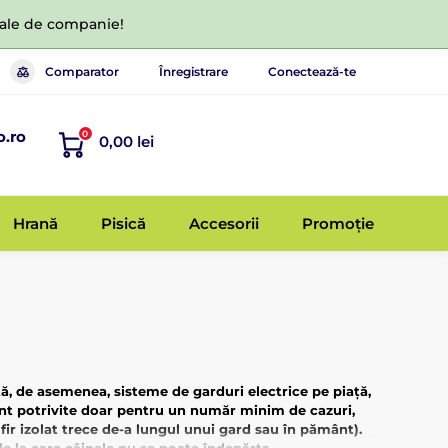
 tale de companie!
Comparator
Înregistrare
Conectează-te
o.ro
0
0,00 lei
Hrană
Pisică
Accesorii
Promoție
tă, de asemenea, sisteme de garduri electrice pe piață,
 sunt potrivite doar pentru un număr minim de cazuri,
fir izolat trece de-a lungul unui gard sau în pământ).