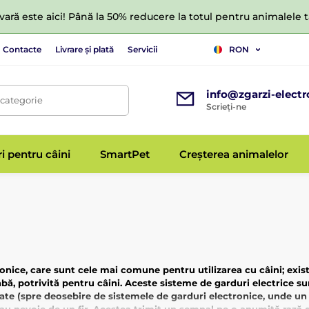
ară este aici! Până la 50% reducere la totul pentru animalele
Contacte
Livrare și plată
Servicii
RON
info@zgarzi-electr
 categorie
Scrieți-ne
ri pentru câini
SmartPet
Creșterea animalelor
ronice, care sunt cele mai comune pentru utilizarea cu câini; exis
labă, potrivită pentru câini. Aceste sisteme de garduri electrice
ate (spre deosebire de sistemele de garduri electronice, unde un 