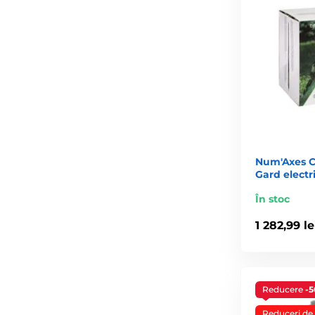
Num'Axes C
Gard electr
În stoc
1 282,99 le
Reducere
-
Reduceri de 