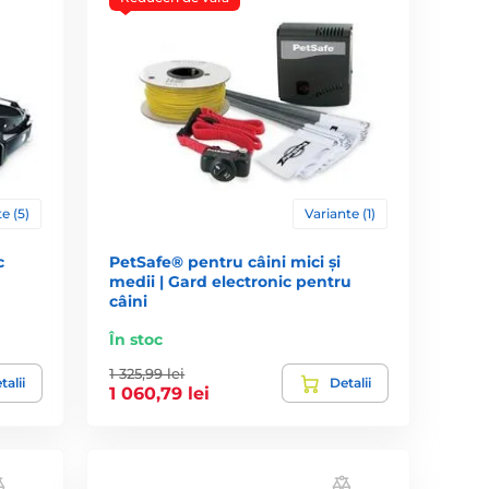
e (5)
Variante (1)
c
PetSafe® pentru câini mici și
medii | Gard electronic pentru
câini
În stoc
1 325,99 lei
talii
Detalii
1 060,79 lei