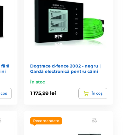
 fără
Dogtrace d‑fence 2002 - negru |
ini
Gardă electronică pentru câini
În stoc
1 175,99 lei
 coș
În coș
Recomandate