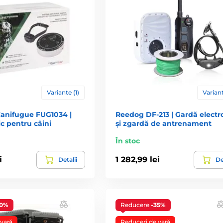
Variante (1)
Variant
anifugue FUG1034 |
Reedog DF-213 | Gardă electr
ic pentru câini
și zgardă de antrenament
În stoc
i
1 282,99 lei
Detalii
De
50%
Reducere
-35%
vară
Reduceri de vară