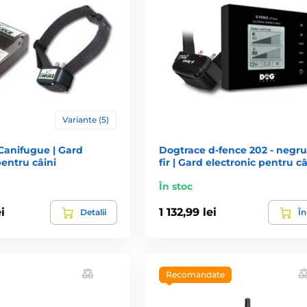
Variante (5)
anifugue | Gard
Dogtrace d‑fence 202 - negru
pentru câini
fir | Gard electronic pentru câ
În stoc
i
1 132,99 lei
Detalii
În
Recomandate