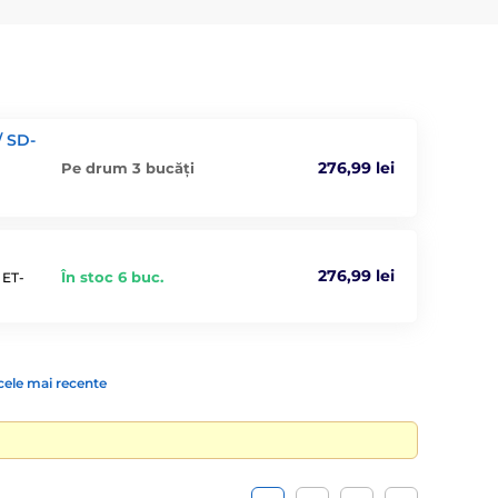
/ SD-
276,99 lei
Pe drum 3 bucăți
276,99 lei
În stoc 6 buc.
 ET-
cele mai recente