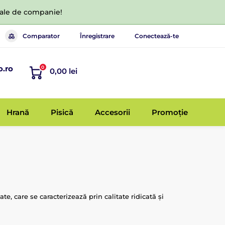
 tale de companie!
Comparator
Înregistrare
Conectează-te
o.ro
0
0,00 lei
Hrană
Pisică
Accesorii
Promoție
, care se caracterizează prin calitate ridicată și