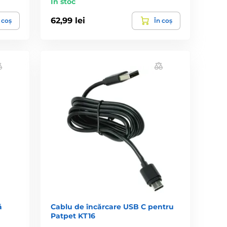
În stoc
62,99 lei
 coș
În coș
ă
Cablu de încărcare USB C pentru
Patpet KT16