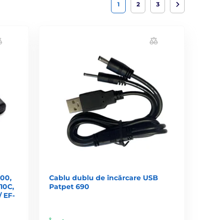
1
2
3
300,
Cablu dublu de încărcare USB
10C,
Patpet 690
 EF-