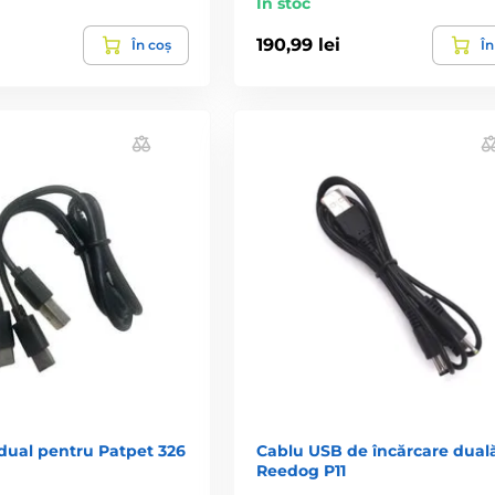
În stoc
190,99 lei
În coș
În
dual pentru Patpet 326
Cablu USB de încărcare dual
Reedog P11