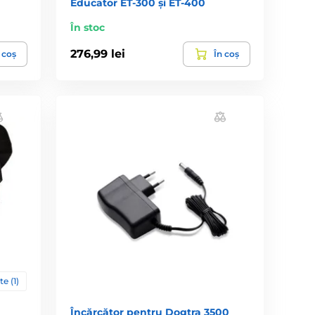
Educator ET-300 și ET-400
În stoc
276,99 lei
 coș
În coș
te (1)
Încărcător pentru Dogtra 3500