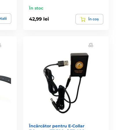
În stoc
talii
42,99 lei
În coș
Încărcător pentru E-Collar