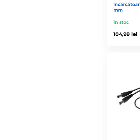
încărcătoar
mm
În stoc
104,99 lei