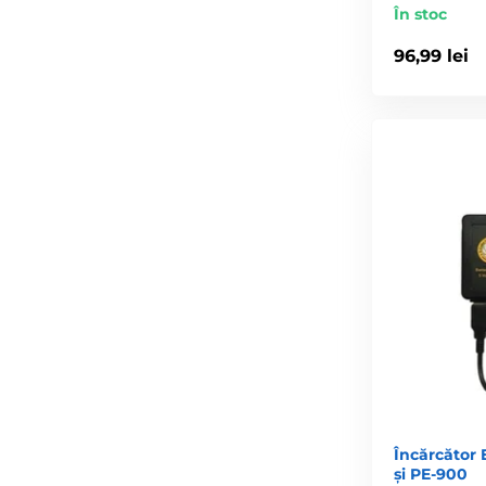
În stoc
96,99 lei
Încărcător 
și PE-900