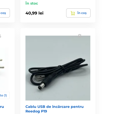
În stoc
40,99 lei
 coș
În coș
te (1)
tru
Cablu USB de încărcare pentru
Reedog P19