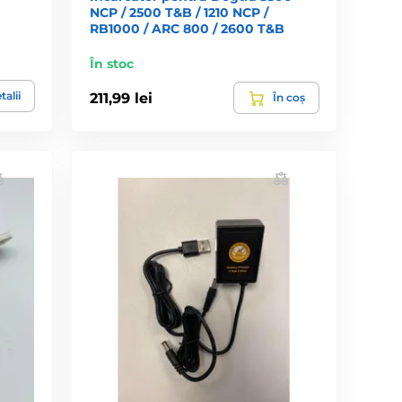
NCP / 2500 T&B / 1210 NCP /
RB1000 / ARC 800 / 2600 T&B
În stoc
talii
211,99 lei
În coș