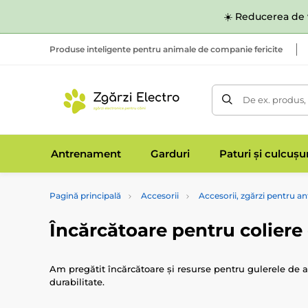
☀️ Reducerea de v
Produse inteligente pentru animale de companie fericite
De ex. produs,
Antrenament
Garduri
Paturi și culcușu
Pagină principală
Accesorii
Accesorii, zgărzi pentru 
Încărcătoare pentru colier
Am pregătit încărcătoare și resurse pentru gulerele de a
durabilitate.