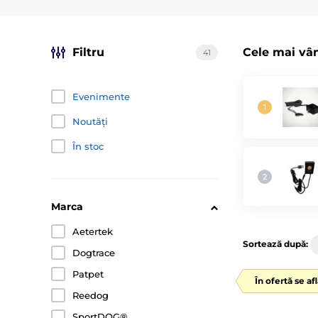
Filtru
Cele mai vâ
41
Evenimente
Noutăți
În stoc
Marca
Aetertek
Sortează după:
Dogtrace
Patpet
În ofertă se af
Reedog
SportDOG®