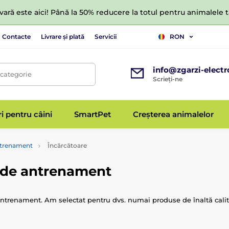
ară este aici! Până la 50% reducere la totul pentru animalele
Contacte
Livrare și plată
Servicii
RON
info@zgarzi-electr
 categorie
Scrieți-ne
ri pentru câini
SmartPet
Creșterea animalelor
antrenament
Încărcătoare
e de antrenament
ntrenament. Am selectat pentru dvs. numai produse de înaltă calitate