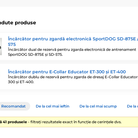
ndute produse
Încărcător pentru zgardă electronică SportDOG SD-875E 
575
Încărcător dual de rezervă pentru zgarda electronică de antrenament
SportDOG SD-875E și SD-575.
Încărcător pentru E-Collar Educator ET-300 și ET-400
Încărcător dublu de rezervă pentru zgarda de dresaj E-Collar Educator
300 și ET-400.
Recomandat
De la cel mai ieftin
De la cel mai scump
De la 
lă 41 produsele
- filtrați rezultatele exact în funcție de cerințele dvs.