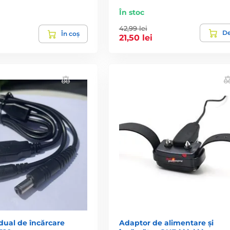
În stoc
42,99 lei
De
În coș
21,50 lei
dual de încărcare
Adaptor de alimentare și