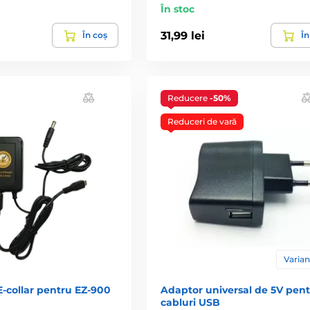
În stoc
31,99 lei
În coș
În
Reducere
-50%
Reduceri de vară
Varian
E-collar pentru EZ-900
Adaptor universal de 5V pen
cabluri USB