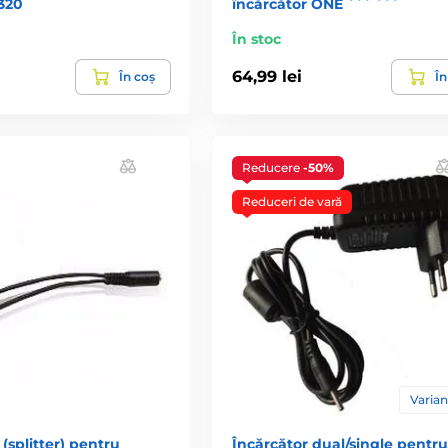
320
încărcător ONE ``` ```
În stoc
64,99 lei
În coș
În
Reducere
-50%
Reduceri de vară
Varian
 (splitter) pentru
Încărcător dual/single pentru